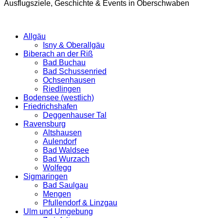
Ausflugsziele, Geschichte & Events in Oberschwaben
Allgäu
Isny & Oberallgäu
Biberach an der Riß
Bad Buchau
Bad Schussenried
Ochsenhausen
Riedlingen
Bodensee (westlich)
Friedrichshafen
Deggenhauser Tal
Ravensburg
Altshausen
Aulendorf
Bad Waldsee
Bad Wurzach
Wolfegg
Sigmaringen
Bad Saulgau
Mengen
Pfullendorf & Linzgau
Ulm und Umgebung