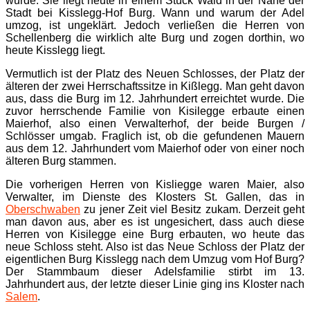
wurde. Sie liegt heute in einem Stück Wald in der Nähe der
Stadt bei Kisslegg-Hof Burg. Wann und warum der Adel
umzog, ist ungeklärt. Jedoch verließen die Herren von
Schellenberg die wirklich alte Burg und zogen dorthin, wo
heute Kisslegg liegt.
Vermutlich ist der Platz des Neuen Schlosses, der Platz der
älteren der zwei Herrschaftssitze in Kißlegg. Man geht davon
aus, dass die Burg im 12. Jahrhundert erreichtet wurde. Die
zuvor herrschende Familie von Kisilegge erbaute einen
Maierhof, also einen Verwalterhof, der beide Burgen /
Schlösser umgab. Fraglich ist, ob die gefundenen Mauern
aus dem 12. Jahrhundert vom Maierhof oder von einer noch
älteren Burg stammen.
Die vorherigen Herren von Kisliegge waren Maier, also
Verwalter, im Dienste des Klosters St. Gallen, das in
Oberschwaben
zu jener Zeit viel Besitz zukam. Derzeit geht
man davon aus, aber es ist ungesichert, dass auch diese
Herren von Kisilegge eine Burg erbauten, wo heute das
neue Schloss steht. Also ist das Neue Schloss der Platz der
eigentlichen Burg Kisslegg nach dem Umzug vom Hof Burg?
Der Stammbaum dieser Adelsfamilie stirbt im 13.
Jahrhundert aus, der letzte dieser Linie ging ins Kloster nach
Salem
.