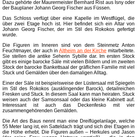
Dazu gehörte der Maurermeister Bernhard Rist aus Isny oder
der Bauplaner Johann Georg Fischer aus Füssen.
Das Schloss verfügt über eine Kapelle im Westflügel, die
über zwei Etage hoch ist. Hier befindet sich ein Altar von
Johann Georg Fischer, der im Stil des Rokokos gefertigt
wurde.
Die Figuren im Inneren sind von dem Steinmetz Anton
Feuchtmayer, der auch in
Altheim an der Kirche
mitarbeitete.
Sie stellen die antike Seherin Sybille dar. Im ersten Stock
gibt es einige barocke Säle mit vielen Bildern und im zweiten
Stock der barocke Bankettsaal der gräflichen Familie mit viel
Stuck und Gemälden über den damaligen Alltag.
Einer der Säle ist beispielsweise der Lüstersaal mit Spiegeln
im Stil des Rokokos (ausklingender Barock), detailreichen
Fresken und Stuck. In diesem Saal kann man heiraten. Stuck
weisen auch der Samsonsaal oder das kleine Kabinett auf.
Interessant ist auch das Deckenfesko mit vier
zusammengehörenden Gemälden.
Die Art des Baus nennt man eine Dreiflügelanlage, welche
55 Meter lang ist, ein Satteldach trägt und sich drei Etagen in
die Höhe erhebt. Die Figuren außen – Herkules und Jason