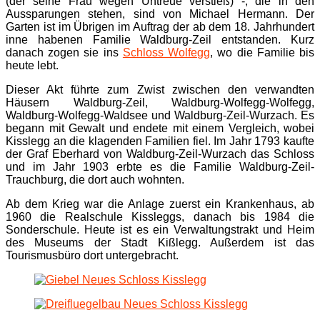
(der seine Frau wegen Untreue verstieß) -, die in den
Aussparungen stehen, sind von Michael Hermann. Der
Garten ist im Übrigen im Auftrag der ab dem 18. Jahrhundert
inne habenen Familie Waldburg-Zeil entstanden. Kurz
danach zogen sie ins
Schloss Wolfegg
, wo die Familie bis
heute lebt.
Dieser Akt führte zum Zwist zwischen den verwandten
Häusern Waldburg-Zeil, Waldburg-Wolfegg-Wolfegg,
Waldburg-Wolfegg-Waldsee und Waldburg-Zeil-Wurzach. Es
begann mit Gewalt und endete mit einem Vergleich, wobei
Kisslegg an die klagenden Familien fiel. Im Jahr 1793 kaufte
der Graf Eberhard von Waldburg-Zeil-Wurzach das Schloss
und im Jahr 1903 erbte es die Familie Waldburg-Zeil-
Trauchburg, die dort auch wohnten.
Ab dem Krieg war die Anlage zuerst ein Krankenhaus, ab
1960 die Realschule Kissleggs, danach bis 1984 die
Sonderschule. Heute ist es ein Verwaltungstrakt und Heim
des Museums der Stadt Kißlegg. Außerdem ist das
Tourismusbüro dort untergebracht.