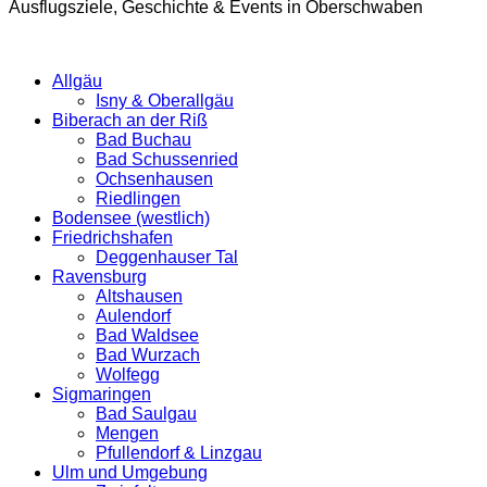
Ausflugsziele, Geschichte & Events in Oberschwaben
Allgäu
Isny & Oberallgäu
Biberach an der Riß
Bad Buchau
Bad Schussenried
Ochsenhausen
Riedlingen
Bodensee (westlich)
Friedrichshafen
Deggenhauser Tal
Ravensburg
Altshausen
Aulendorf
Bad Waldsee
Bad Wurzach
Wolfegg
Sigmaringen
Bad Saulgau
Mengen
Pfullendorf & Linzgau
Ulm und Umgebung