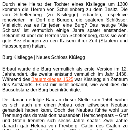
Durch eine Heirat der Tochter eines Kisliegge um 1300
kommen die Herren von Schellenberg zu dem Besitz. Die
von Schellenberg (zu Kisilegge) erbauten, respektive
renovierten im Dorf die Burgen, die späteren Schlösser.
Vielleicht war es für jeden eine Burg? Das heutige “Alte
Schloss” ist vermutlich einige Jahre später entstanden.
Bekannt ist über die Herren von Schellenberg, dass sie wohl
gute Beziehungen zu den Kaisern ihrer Zeit (Staufern und
Habsburgern) hatten.
Burg Kisilegge | Neues Schloss Kißlegg
Erbaut wurde die Burg vermutlich als erste Version im 12.
Jahrhundert, die zweite entstand vermutlich im Jahr 1438.
Während des
Bauernkrieges 1525
war Kisslegg ein Zentrum
des Aufstands. Es ist mir nicht bekannt, wie weit dies die
Bausubstanz der Burg beeinträchtigte.
Der danach erfolgte Bau an dieser Stelle kam 1564, wobei
es sich auch um einen Anbau oder teilweisen Neubau
gehandelt haben kann. Doch der Neubau führte wohl zur
Trennung des damals dort hausenden Herrscherpaars – Graf
und Gräfin trennten sich sechs Jahre später. Zwei Jahre
danach gab Helena von Freyberg, Gattin des Grafen zu