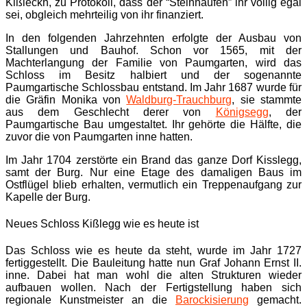
Kißleckh, zu Protokoll, dass der “Steinhaufen” ihr völlig egal
sei, obgleich mehrteilig von ihr finanziert.
In den folgenden Jahrzehnten erfolgte der Ausbau von
Stallungen und Bauhof. Schon vor 1565, mit der
Machterlangung der Familie von Paumgarten, wird das
Schloss im Besitz halbiert und der sogenannte
Paumgartische Schlossbau entstand. Im Jahr 1687 wurde für
die Gräfin Monika von
Waldburg-Trauchburg
, sie stammte
aus dem Geschlecht derer von
Königsegg
, der
Paumgartische Bau umgestaltet. Ihr gehörte die Hälfte, die
zuvor die von Paumgarten inne hatten.
Im Jahr 1704 zerstörte ein Brand das ganze Dorf Kisslegg,
samt der Burg. Nur eine Etage des damaligen Baus im
Ostflügel blieb erhalten, vermutlich ein Treppenaufgang zur
Kapelle der Burg.
Neues Schloss Kißlegg wie es heute ist
Das Schloss wie es heute da steht, wurde im Jahr 1727
fertiggestellt. Die Bauleitung hatte nun Graf Johann Ernst II.
inne. Dabei hat man wohl die alten Strukturen wieder
aufbauen wollen. Nach der Fertigstellung haben sich
regionale Kunstmeister an die
Barockisierung
gemacht.