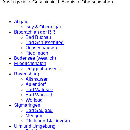
Ausflugsziele, Geschichte & Events in Oberschwaben
Allgäu
Isny & Oberallgäu
Biberach an der Riß
Bad Buchau
Bad Schussenried
Ochsenhausen
Riedlingen
Bodensee (westlich)
Friedrichshafen
Deggenhauser Tal
Ravensburg
Altshausen
Aulendorf
Bad Waldsee
Bad Wurzach
Wolfegg
Sigmaringen
Bad Saulgau
Mengen
Pfullendorf & Linzgau
Ulm und Umgebung