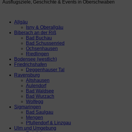
Ausflugsziele, Geschichte & Events in Oberschwaben
Allgäu
Isny & Oberallgäu
Biberach an der Riß
Bad Buchau
Bad Schussenried
Ochsenhausen
Riedlingen
Bodensee (westlich)
Friedrichshafen
Deggenhauser Tal
Ravensburg
Altshausen
Aulendorf
Bad Waldsee
Bad Wurzach
Wolfegg
Sigmaringen
Bad Saulgau
Mengen
Pfullendorf & Linzgau
Ulm und Umgebung