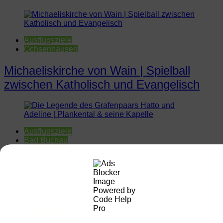
Ausflugsziele
Ochsenhausen
Michaeliskirche von Wain | Spielball
zwischen Katholisch und Evangelisch
Ausflugsziele
Bad Buchau
Die Legende des Grafenpaars Hatto und
Adeline | Plankental & seine Kapelle
Ausflugsziele
Deggenhauser Tal