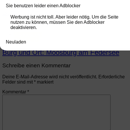
Sie benutzen leider einen Adblocker
Burgstall Alt-Heiligenberg
Werbung ist nicht toll. Aber leider nötig. Um die Seite
nutzen zu können, müssen Sie den Adblocker
deaktivieren.
Ausflugsziele
Bad Buchau
Neuladen
Burg und Ort: Moosburg am Federsee
Schreibe einen Kommentar
Deine E-Mail-Adresse wird nicht veröffentlicht.
Erforderliche
Felder sind mit
*
markiert
Kommentar
*