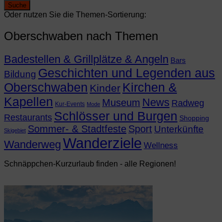
Oder nutzen Sie die Themen-Sortierung:
Oberschwaben nach Themen
Badestellen & Grillplätze & Angeln
Bars
Geschichten und Legenden aus
Bildung
Oberschwaben
Kirchen &
Kinder
Kapellen
News
Museum
Radweg
Kur-Events
Mode
Schlösser und Burgen
Restaurants
Shopping
Sommer- & Stadtfeste
Sport
Unterkünfte
Skigebiet
Wanderziele
Wanderweg
Wellness
Schnäppchen-Kurzurlaub finden - alle Regionen!