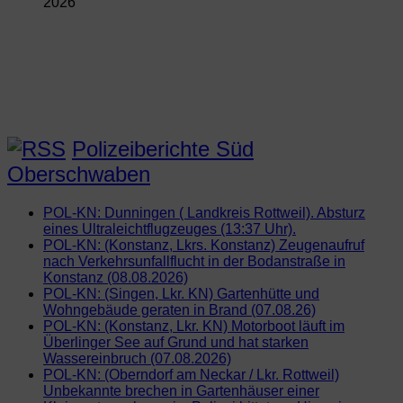
2026
Polizeiberichte Süd
Oberschwaben
POL-KN: Dunningen ( Landkreis Rottweil). Absturz
eines Ultraleichtflugzeuges (13:37 Uhr).
POL-KN: (Konstanz, Lkrs. Konstanz) Zeugenaufruf
nach Verkehrsunfallflucht in der Bodanstraße in
Konstanz (08.08.2026)
POL-KN: (Singen, Lkr. KN) Gartenhütte und
Wohngebäude geraten in Brand (07.08.26)
POL-KN: (Konstanz, Lkr. KN) Motorboot läuft im
Überlinger See auf Grund und hat starken
Wassereinbruch (07.08.2026)
POL-KN: (Oberndorf am Neckar / Lkr. Rottweil)
Unbekannte brechen in Gartenhäuser einer