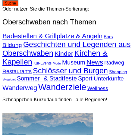
Oder nutzen Sie die Themen-Sortierung:
Oberschwaben nach Themen
Badestellen & Grillplätze & Angeln
Bars
Geschichten und Legenden aus
Bildung
Oberschwaben
Kirchen &
Kinder
Kapellen
News
Museum
Radweg
Kur-Events
Mode
Schlösser und Burgen
Restaurants
Shopping
Sommer- & Stadtfeste
Sport
Unterkünfte
Skigebiet
Wanderziele
Wanderweg
Wellness
Schnäppchen-Kurzurlaub finden - alle Regionen!