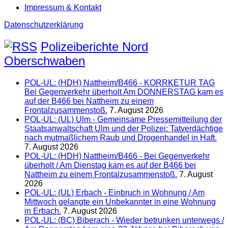
Impressum & Kontakt
Datenschutzerklärung
Polizeiberichte Nord
Oberschwaben
POL-UL: (HDH) Nattheim/B466 - KORRKETUR TAG
Bei Gegenverkehr überholt Am DONNERSTAG kam es
auf der B466 bei Nattheim zu einem
Frontalzusammenstoß.
7. August 2026
POL-UL: (UL) Ulm - Gemeinsame Pressemitteilung der
Staatsanwaltschaft Ulm und der Polizei: Tatverdächtige
nach mutmaßlichem Raub und Drogenhandel in Haft.
7. August 2026
POL-UL: (HDH) Nattheim/B466 - Bei Gegenverkehr
überholt / Am Dienstag kam es auf der B466 bei
Nattheim zu einem Frontalzusammenstoß.
7. August
2026
POL-UL: (UL) Erbach - Einbruch in Wohnung / Am
Mittwoch gelangte ein Unbekannter in eine Wohnung
in Erbach.
7. August 2026
POL-UL: (BC) Biberach - Wieder betrunken unterwegs /