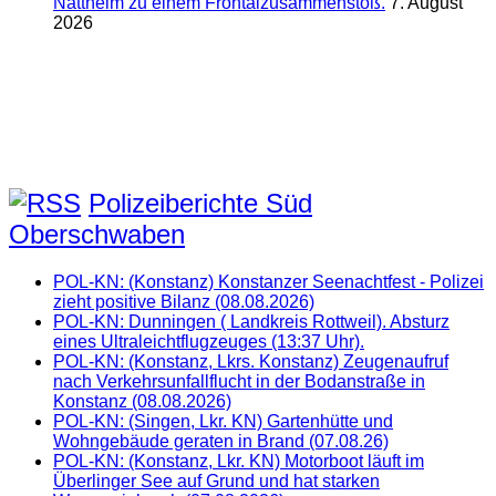
Nattheim zu einem Frontalzusammenstoß.
7. August
2026
Polizeiberichte Süd
Oberschwaben
POL-KN: (Konstanz) Konstanzer Seenachtfest - Polizei
zieht positive Bilanz (08.08.2026)
POL-KN: Dunningen ( Landkreis Rottweil). Absturz
eines Ultraleichtflugzeuges (13:37 Uhr).
POL-KN: (Konstanz, Lkrs. Konstanz) Zeugenaufruf
nach Verkehrsunfallflucht in der Bodanstraße in
Konstanz (08.08.2026)
POL-KN: (Singen, Lkr. KN) Gartenhütte und
Wohngebäude geraten in Brand (07.08.26)
POL-KN: (Konstanz, Lkr. KN) Motorboot läuft im
Überlinger See auf Grund und hat starken