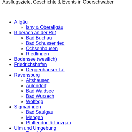
Ausflugsziele, Geschichte & Events in Oberschwaben
Allgäu
Isny & Oberallgäu
Biberach an der Riß
Bad Buchau
Bad Schussenried
Ochsenhausen
Riedlingen
Bodensee (westlich)
Friedrichshafen
Deggenhauser Tal
Ravensburg
Altshausen
Aulendorf
Bad Waldsee
Bad Wurzach
Wolfegg
Sigmaringen
Bad Saulgau
Mengen
Pfullendorf & Linzgau
Ulm und Umgebung