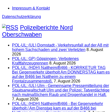
Impressum & Kontakt
Datenschutzerklärung
Polizeiberichte Nord
Oberschwaben
POL-UL: (UL) Dornstadt - Verkehrsunfall auf der A8 mit
hohem Sachschaden und zwei Verletzten
8. August
2026
POL-UL: GP) Göppingen- Verbotenes
Kraftfahrzeugrennen
8. August 2026
POL-UL: (HDH) Nattheim/B466 - KORRKETUR TAG
Bei Gegenverkehr überholt Am DONNERSTAG kam es
auf der B466 bei Nattheim zu einem
Frontalzusammenstoß.
7. August 2026
POL-UL: (UL) Ulm - Gemeinsame Pressemitteilung der
Staatsanwaltschaft Ulm und der Polizei: Tatverdächtige
nach mutmaßlichem Raub und Drogenhandel in Haft.
7. August 2026
POL-UL: (HDH) Nattheim/B466 - Bei Gegenverkehr
überholt / Am Dienstag kam es auf der B466 bei