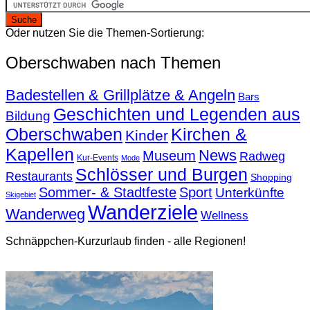
Oder nutzen Sie die Themen-Sortierung:
Oberschwaben nach Themen
Badestellen & Grillplätze & Angeln
Bars
Geschichten und Legenden aus
Bildung
Oberschwaben
Kirchen &
Kinder
Kapellen
News
Museum
Radweg
Kur-Events
Mode
Schlösser und Burgen
Restaurants
Shopping
Sommer- & Stadtfeste
Sport
Unterkünfte
Skigebiet
Wanderziele
Wanderweg
Wellness
Schnäppchen-Kurzurlaub finden - alle Regionen!