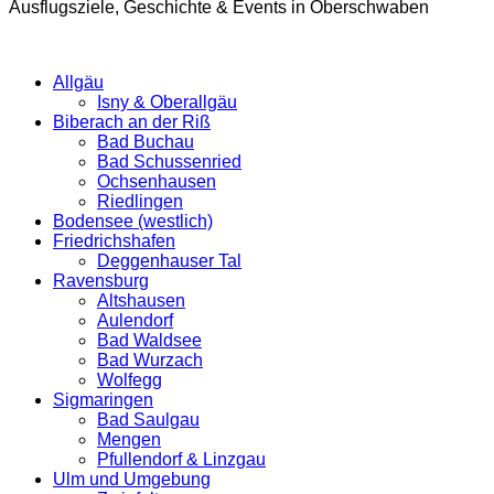
Ausflugsziele, Geschichte & Events in Oberschwaben
Allgäu
Isny & Oberallgäu
Biberach an der Riß
Bad Buchau
Bad Schussenried
Ochsenhausen
Riedlingen
Bodensee (westlich)
Friedrichshafen
Deggenhauser Tal
Ravensburg
Altshausen
Aulendorf
Bad Waldsee
Bad Wurzach
Wolfegg
Sigmaringen
Bad Saulgau
Mengen
Pfullendorf & Linzgau
Ulm und Umgebung