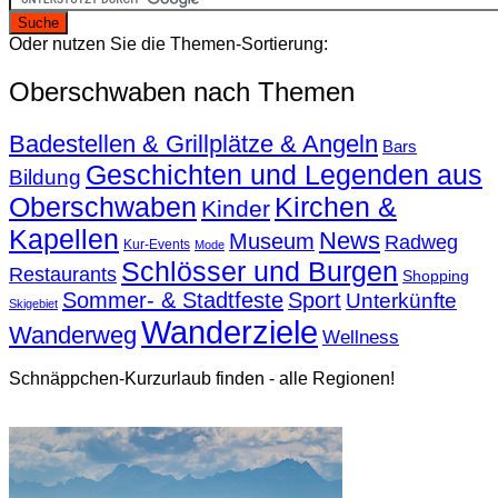
Oder nutzen Sie die Themen-Sortierung:
Oberschwaben nach Themen
Badestellen & Grillplätze & Angeln
Bars
Geschichten und Legenden aus
Bildung
Oberschwaben
Kirchen &
Kinder
Kapellen
News
Museum
Radweg
Kur-Events
Mode
Schlösser und Burgen
Restaurants
Shopping
Sommer- & Stadtfeste
Sport
Unterkünfte
Skigebiet
Wanderziele
Wanderweg
Wellness
Schnäppchen-Kurzurlaub finden - alle Regionen!