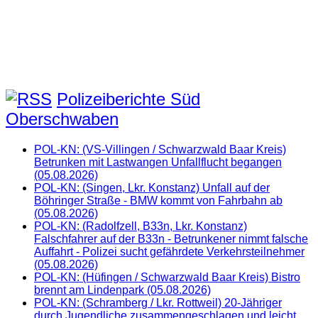
Polizeiberichte Süd
Oberschwaben
POL-KN: (VS-Villingen / Schwarzwald Baar Kreis)
Betrunken mit Lastwangen Unfallflucht begangen
(05.08.2026)
POL-KN: (Singen, Lkr. Konstanz) Unfall auf der
Böhringer Straße - BMW kommt von Fahrbahn ab
(05.08.2026)
POL-KN: (Radolfzell, B33n, Lkr. Konstanz)
Falschfahrer auf der B33n - Betrunkener nimmt falsche
Auffahrt - Polizei sucht gefährdete Verkehrsteilnehmer
(05.08.2026)
POL-KN: (Hüfingen / Schwarzwald Baar Kreis) Bistro
brennt am Lindenpark (05.08.2026)
POL-KN: (Schramberg / Lkr. Rottweil) 20-Jähriger
durch Jugendliche zusammengeschlagen und leicht