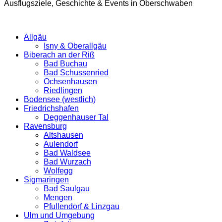
Ausflugsziele, Geschichte & Events in Oberschwaben
Allgäu
Isny & Oberallgäu
Biberach an der Riß
Bad Buchau
Bad Schussenried
Ochsenhausen
Riedlingen
Bodensee (westlich)
Friedrichshafen
Deggenhauser Tal
Ravensburg
Altshausen
Aulendorf
Bad Waldsee
Bad Wurzach
Wolfegg
Sigmaringen
Bad Saulgau
Mengen
Pfullendorf & Linzgau
Ulm und Umgebung