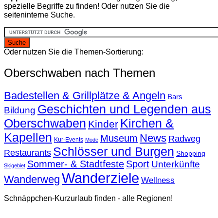
spezielle Begriffe zu finden! Oder nutzen Sie die
seiteninterne Suche.
Oder nutzen Sie die Themen-Sortierung:
Oberschwaben nach Themen
Badestellen & Grillplätze & Angeln
Bars
Geschichten und Legenden aus
Bildung
Oberschwaben
Kirchen &
Kinder
Kapellen
News
Museum
Radweg
Kur-Events
Mode
Schlösser und Burgen
Restaurants
Shopping
Sommer- & Stadtfeste
Sport
Unterkünfte
Skigebiet
Wanderziele
Wanderweg
Wellness
Schnäppchen-Kurzurlaub finden - alle Regionen!