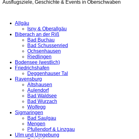
Ausflugsziele, Geschichte & Events in Oberschwaben
Allgäu
Isny & Oberallgäu
Biberach an der Riß
Bad Buchau
Bad Schussenried
Ochsenhausen
Riedlingen
Bodensee (westlich)
Friedrichshafen
Deggenhauser Tal
Ravensburg
Altshausen
Aulendorf
Bad Waldsee
Bad Wurzach
Wolfegg
Sigmaringen
Bad Saulgau
Mengen
Pfullendorf & Linzgau
Ulm und Umgebung