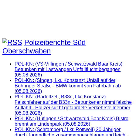
Polizeiberichte Süd
Oberschwaben
POL-KN: (VS-Villingen / Schwarzwald Baar Kreis)
Betrunken mit Lastwangen Unfallflucht begangen
(05.08.2026)
POL-KN: (Singen, Lkr. Konstanz) Unfall auf der
Böhringer Straße - BMW kommt von Fahrbahn ab
(05.08.2026)
POL-KN: (Radolfzell, B33n, Lkr. Konstanz)
Falschfahrer auf der B33n - Betrunkener nimmt falsche
Auffahrt - Polizei sucht gefährdete Verkehrsteilnehmer
(05.08.2026)
POL-KN: (Hüfingen / Schwarzwald Baar Kreis) Bistro
brennt am Lindenpark (05.08.2026)
POL-KN: (Schramberg / Lkr. Rottweil) 20-Jähriger
durch Jugendliche zusammengeschlagen und leicht