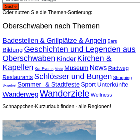
Oder nutzen Sie die Themen-Sortierung:
Oberschwaben nach Themen
Badestellen & Grillplätze & Angeln
Bars
Geschichten und Legenden aus
Bildung
Oberschwaben
Kirchen &
Kinder
Kapellen
News
Museum
Radweg
Kur-Events
Mode
Schlösser und Burgen
Restaurants
Shopping
Sommer- & Stadtfeste
Sport
Unterkünfte
Skigebiet
Wanderziele
Wanderweg
Wellness
Schnäppchen-Kurzurlaub finden - alle Regionen!