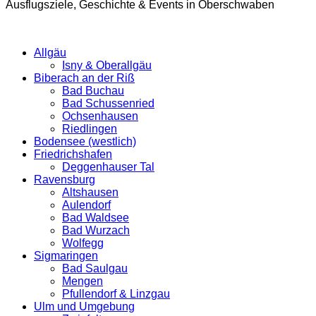
Ausflugsziele, Geschichte & Events in Oberschwaben
Allgäu
Isny & Oberallgäu
Biberach an der Riß
Bad Buchau
Bad Schussenried
Ochsenhausen
Riedlingen
Bodensee (westlich)
Friedrichshafen
Deggenhauser Tal
Ravensburg
Altshausen
Aulendorf
Bad Waldsee
Bad Wurzach
Wolfegg
Sigmaringen
Bad Saulgau
Mengen
Pfullendorf & Linzgau
Ulm und Umgebung