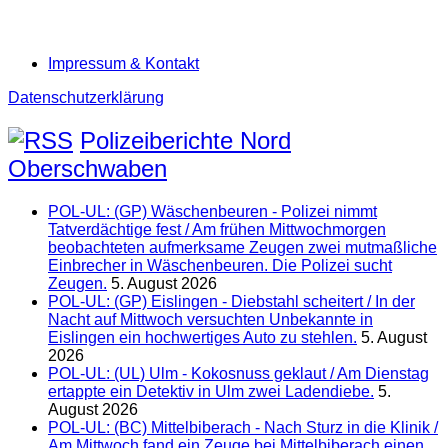
Impressum & Kontakt
Datenschutzerklärung
Polizeiberichte Nord
Oberschwaben
POL-UL: (GP) Wäschenbeuren - Polizei nimmt
Tatverdächtige fest / Am frühen Mittwochmorgen
beobachteten aufmerksame Zeugen zwei mutmaßliche
Einbrecher in Wäschenbeuren. Die Polizei sucht
Zeugen.
5. August 2026
POL-UL: (GP) Eislingen - Diebstahl scheitert / In der
Nacht auf Mittwoch versuchten Unbekannte in
Eislingen ein hochwertiges Auto zu stehlen.
5. August
2026
POL-UL: (UL) Ulm - Kokosnuss geklaut / Am Dienstag
ertappte ein Detektiv in Ulm zwei Ladendiebe.
5.
August 2026
POL-UL: (BC) Mittelbiberach - Nach Sturz in die Klinik /
Am Mittwoch fand ein Zeuge bei Mittelbiberach einen