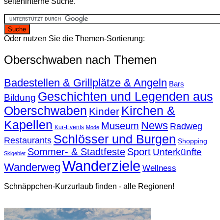
seiteninterne Suche.
Oder nutzen Sie die Themen-Sortierung:
Oberschwaben nach Themen
Badestellen & Grillplätze & Angeln
Bars
Geschichten und Legenden aus
Bildung
Oberschwaben
Kirchen &
Kinder
Kapellen
News
Museum
Radweg
Kur-Events
Mode
Schlösser und Burgen
Restaurants
Shopping
Sommer- & Stadtfeste
Sport
Unterkünfte
Skigebiet
Wanderziele
Wanderweg
Wellness
Schnäppchen-Kurzurlaub finden - alle Regionen!