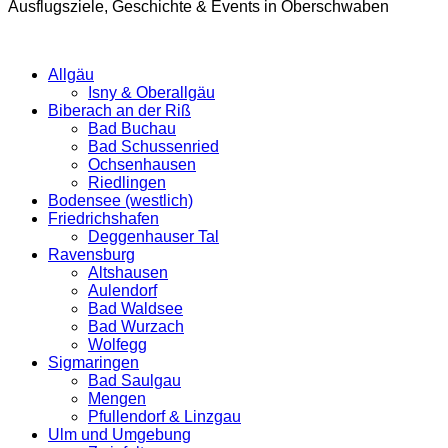
Ausflugsziele, Geschichte & Events in Oberschwaben
Allgäu
Isny & Oberallgäu
Biberach an der Riß
Bad Buchau
Bad Schussenried
Ochsenhausen
Riedlingen
Bodensee (westlich)
Friedrichshafen
Deggenhauser Tal
Ravensburg
Altshausen
Aulendorf
Bad Waldsee
Bad Wurzach
Wolfegg
Sigmaringen
Bad Saulgau
Mengen
Pfullendorf & Linzgau
Ulm und Umgebung