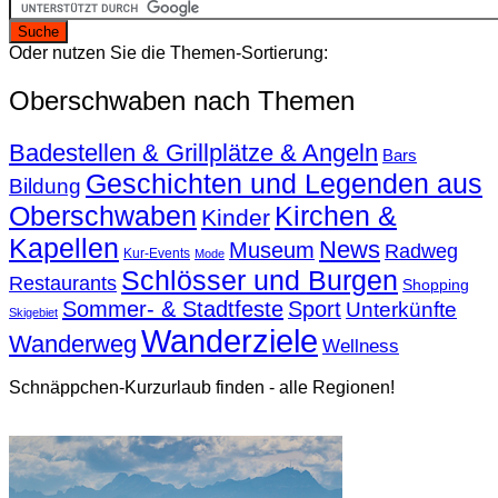
Oder nutzen Sie die Themen-Sortierung:
Oberschwaben nach Themen
Badestellen & Grillplätze & Angeln
Bars
Geschichten und Legenden aus
Bildung
Oberschwaben
Kirchen &
Kinder
Kapellen
News
Museum
Radweg
Kur-Events
Mode
Schlösser und Burgen
Restaurants
Shopping
Sommer- & Stadtfeste
Sport
Unterkünfte
Skigebiet
Wanderziele
Wanderweg
Wellness
Schnäppchen-Kurzurlaub finden - alle Regionen!