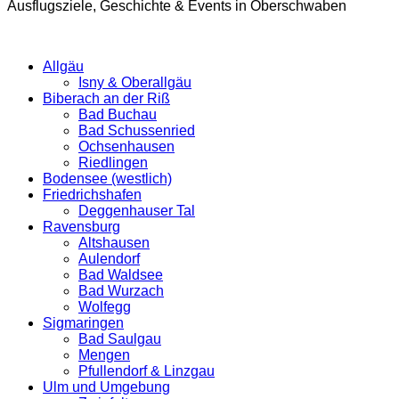
Ausflugsziele, Geschichte & Events in Oberschwaben
Allgäu
Isny & Oberallgäu
Biberach an der Riß
Bad Buchau
Bad Schussenried
Ochsenhausen
Riedlingen
Bodensee (westlich)
Friedrichshafen
Deggenhauser Tal
Ravensburg
Altshausen
Aulendorf
Bad Waldsee
Bad Wurzach
Wolfegg
Sigmaringen
Bad Saulgau
Mengen
Pfullendorf & Linzgau
Ulm und Umgebung