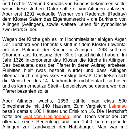
und Töchter Weiland Konrads von Briachs bekommen sollte,
wenn diese sterben. Dafür sollte er von Ailingen ablassen.
Aber erst 1291 verkaufte Werner von Raderach (Radiray)
dem Kloster Salem das Eigentumsrecht – die Burkhard von
Ailingen (Aelingen), sowie weitere Lehen für symbolische
zwei Mark Silber.
Wegen der Kirche gab es im Hochmittelalter einigen Ärger.
Der Burkhard von Hohenfels stritt mit dem Kloster Löwental
um das Patronat der Kirche in Ailingen. 1298 soll der
Chorherr aus Konstanz den Streit geschlichtet haben. Im
Jahr 1326 inkorporierte das Kloster die Kirche in Ailingen.
Das bedeutete, dass der Pfarrer in deren Auftrag arbeitete,
Fürbitten hielt (was bezahlt wurde) und dass Ailingen
offenbar auch ein gewisses Prestige besaß. Das ließen sich
die Menschen des 14. Jahrhunderts nicht einfach so bieten
und es kam erneut zu Streit – beispielsweise darum, wer den
Pfarrer bezahlen sollte.
Aber Ailingen wuchs, 1353 zählte man etwa 500
Einwohnende mit 140 Häusern. Zum Vergleich:
Laimnau
besaß damals 100 Häuser und Eriskirch 16. Die Herrschaft
hatte der
Graf von Heiligenberg
inne. Doch verlor der Ort
offenbar seine Bedeutung und um 1500 herum gehörte
Ailingen zur Landvogtei der Habsburger. Man war mit