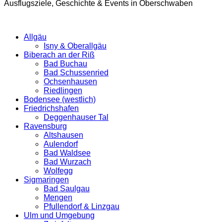
Ausflugsziele, Geschichte & Events in Oberschwaben
Allgäu
Isny & Oberallgäu
Biberach an der Riß
Bad Buchau
Bad Schussenried
Ochsenhausen
Riedlingen
Bodensee (westlich)
Friedrichshafen
Deggenhauser Tal
Ravensburg
Altshausen
Aulendorf
Bad Waldsee
Bad Wurzach
Wolfegg
Sigmaringen
Bad Saulgau
Mengen
Pfullendorf & Linzgau
Ulm und Umgebung