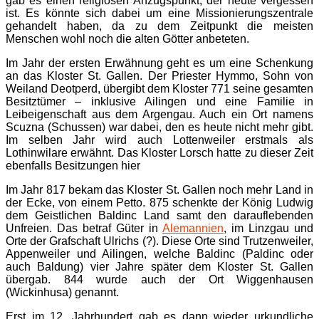
gab es einen religiösen Anzugspunkt, der heute vergessen
ist. Es könnte sich dabei um eine Missionierungszentrale
gehandelt haben, da zu dem Zeitpunkt die meisten
Menschen wohl noch die alten Götter anbeteten.
Im Jahr der ersten Erwähnung geht es um eine Schenkung
an das Kloster St. Gallen. Der Priester Hymmo, Sohn von
Weiland Deotperd, übergibt dem Kloster 771 seine gesamten
Besitztümer – inklusive Ailingen und eine Familie in
Leibeigenschaft aus dem Argengau. Auch ein Ort namens
Scuzna (Schussen) war dabei, den es heute nicht mehr gibt.
Im selben Jahr wird auch Lottenweiler erstmals als
Lothinwilare erwähnt. Das Kloster Lorsch hatte zu dieser Zeit
ebenfalls Besitzungen hier
Im Jahr 817 bekam das Kloster St. Gallen noch mehr Land in
der Ecke, von einem Petto. 875 schenkte der König Ludwig
dem Geistlichen Baldinc Land samt den darauflebenden
Unfreien. Das betraf Güter in
Alemannien
, im Linzgau und
Orte der Grafschaft Ulrichs (?). Diese Orte sind Trutzenweiler,
Appenweiler und Ailingen, welche Baldinc (Paldinc oder
auch Baldung) vier Jahre später dem Kloster St. Gallen
übergab. 844 wurde auch der Ort Wiggenhausen
(Wickinhusa) genannt.
Erst im 12. Jahrhundert gab es dann wieder urkundliche