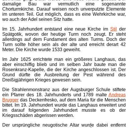
damalige Bau war vermutlich eine sogenannte
Chorturmkirche. Darauf weisen noch unverputzte Elemente
im unteren Teil. Gut möglich, dass es eine Wehrkirche war,
wo auch der Adel seinen Sitz hatte.
Im 15. Jahrhundert entstand eine neue Kirche im
Stil
der
Spätgotik, wovon der heutige Turm noch zeugt. Er steht
allerdings auf dem Fundament des alten Turms. Doch der
Turm sollte höher sein als der alte und erreicht derart 42
Meter. Die Kirche wurde 1533 geweiht.
Im Jahr 1625 errichtete man ein größeres Langhaus, das
aber einschiffig blieb und im selben Jahr baute man die
Rosenkranz-Kapelle, die der Kirche angeschlossen ist. Der
Grund dürfte die Ausbreitung der Pest während des
Dreißigjährigen Krieges gewesen sein.
Die Strahlenmonstranz aus der Augsburger Schule stiftete
ein Pfarrer des 18. Jahrhunderts und 1789 malte
Andreas
Brugger
das Deckenfresko, auf dem Maria für die Menschen
bittet. Im 19. Jahrhundert wurde das Langhaus erweitert und
im darauf folgenden Jahrhundert musste es ob der
Kriegsschäden abgerissen werden.
Der ursprüngliche neugotische Altar wurde dabei entfernt