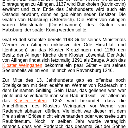
Eintragungen zu Ailingen. 1137 wird Bunkhofen (Kuvinkovin)
erwähnt und zum Ende des Jahrhunderts wird auch ein
Ortsadel erwähnt, denn es gab einen neuen Besitzer: Die
Grafen von Habsburg (Österreich). Die Ritter von Ailingen
waren Ministeriale (Dienstmannen) des Grafen von
Habsburg, der später König werden sollte.
Graf Rudolf schenkte bereits 1198 Güter seines Ministerials
Werner von Ailingen (inklusive der Orte Hirschlatt und
Ittenhausen) an das Kloster Kreuzlingen und 1260 den
Besitz der Ailinger Kirche dem Kloster Löwental. Der Adel
von Ailingen findet sich letztmalig 1291 als Zeuge. Auch das
Kloster Weingarten
bekommt ein paar Güter – um seines
Seelenheils willen von Heinrich von Ravensburg 1246.
Zur Mitte des 13. Jahrhunderts gab es offenbar noch
Streitigkeiten mit dem edelfreien Werner von Raderach mit
dem Beinamen Gnifting. Sein Haus, das geliehen war, war
pleite und so verkaufte man sein Hab und Gut – vor allem an
das
Kloster Salem
. 1252 wird bekundet, dass die
Angehörigen des Klosters Weingarten vor Werner von
Raderach abhauen dürften. Vielleicht war dieser mit dem
Preis seiner Erlöse nicht einverstanden oder wechselte zum
Raubrittertum. Noch im selben Jahr wurde vertraglich
geregelt, dass von Raderach das gesamte Gut der Söhne