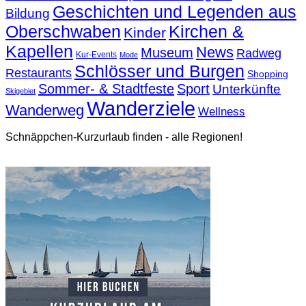
Geschichten und Legenden aus
Bildung
Oberschwaben
Kirchen &
Kinder
Kapellen
News
Museum
Radweg
Kur-Events
Mode
Schlösser und Burgen
Restaurants
Shopping
Sommer- & Stadtfeste
Sport
Unterkünfte
Skigebiet
Wanderziele
Wanderweg
Wellness
Schnäppchen-Kurzurlaub finden - alle Regionen!