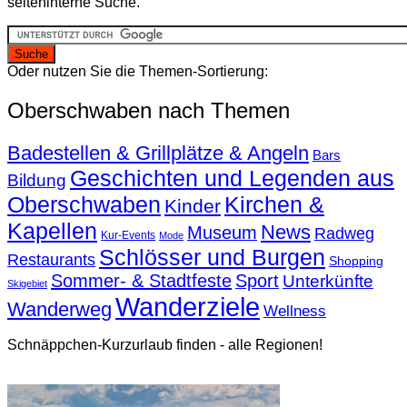
seiteninterne Suche.
Oder nutzen Sie die Themen-Sortierung:
Oberschwaben nach Themen
Badestellen & Grillplätze & Angeln
Bars
Geschichten und Legenden aus
Bildung
Oberschwaben
Kirchen &
Kinder
Kapellen
News
Museum
Radweg
Kur-Events
Mode
Schlösser und Burgen
Restaurants
Shopping
Sommer- & Stadtfeste
Sport
Unterkünfte
Skigebiet
Wanderziele
Wanderweg
Wellness
Schnäppchen-Kurzurlaub finden - alle Regionen!