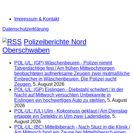
Impressum & Kontakt
Datenschutzerklärung
Polizeiberichte Nord
Oberschwaben
POL-UL: (GP) Wäschenbeuren - Polizei nimmt
Tatverdächtige fest / Am frühen Mittwochmorgen
beobachteten aufmerksame Zeugen zwei mutmaßliche
Einbrecher in Wäschenbeuren. Die Polizei sucht
Zeugen.
5. August 2026
POL-UL: (GP) Eislingen - Diebstahl scheitert / In der
Nacht auf Mittwoch versuchten Unbekannte in
Eislingen ein hochwertiges Auto zu stehlen.
5. August
2026
POL-UL: (UL) Ulm - Kokosnuss geklaut / Am Dienstag
ertappte ein Detektiv in Ulm zwei Ladendiebe.
5.
August 2026
POL-UL: (BC) Mittelbiberach - Nach Sturz in die Klinik /
Am Mittwoch fand ein Zeuge bei Mittelbiberach einen