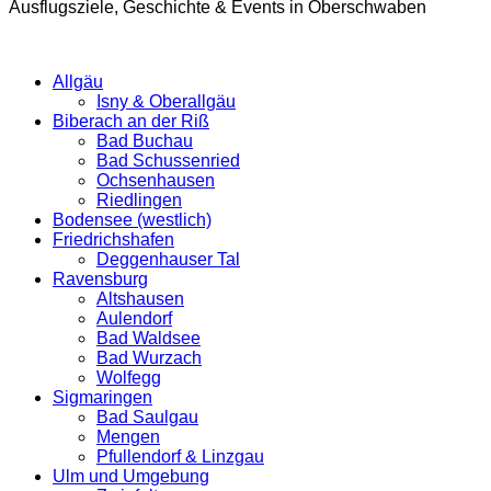
Ausflugsziele, Geschichte & Events in Oberschwaben
Allgäu
Isny & Oberallgäu
Biberach an der Riß
Bad Buchau
Bad Schussenried
Ochsenhausen
Riedlingen
Bodensee (westlich)
Friedrichshafen
Deggenhauser Tal
Ravensburg
Altshausen
Aulendorf
Bad Waldsee
Bad Wurzach
Wolfegg
Sigmaringen
Bad Saulgau
Mengen
Pfullendorf & Linzgau
Ulm und Umgebung