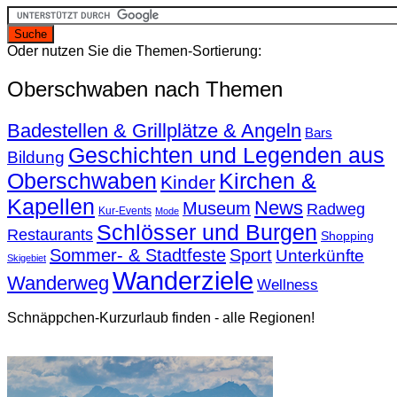
Oder nutzen Sie die Themen-Sortierung:
Oberschwaben nach Themen
Badestellen & Grillplätze & Angeln
Bars
Geschichten und Legenden aus
Bildung
Oberschwaben
Kirchen &
Kinder
Kapellen
News
Museum
Radweg
Kur-Events
Mode
Schlösser und Burgen
Restaurants
Shopping
Sommer- & Stadtfeste
Sport
Unterkünfte
Skigebiet
Wanderziele
Wanderweg
Wellness
Schnäppchen-Kurzurlaub finden - alle Regionen!