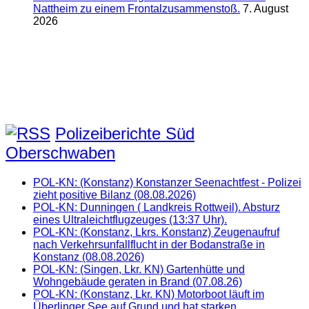
Nattheim zu einem Frontalzusammenstoß.
7. August
2026
Polizeiberichte Süd
Oberschwaben
POL-KN: (Konstanz) Konstanzer Seenachtfest - Polizei
zieht positive Bilanz (08.08.2026)
POL-KN: Dunningen ( Landkreis Rottweil). Absturz
eines Ultraleichtflugzeuges (13:37 Uhr).
POL-KN: (Konstanz, Lkrs. Konstanz) Zeugenaufruf
nach Verkehrsunfallflucht in der Bodanstraße in
Konstanz (08.08.2026)
POL-KN: (Singen, Lkr. KN) Gartenhütte und
Wohngebäude geraten in Brand (07.08.26)
POL-KN: (Konstanz, Lkr. KN) Motorboot läuft im
Überlinger See auf Grund und hat starken