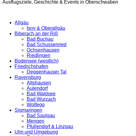
Ausflugsziele, Geschichte & Events in Oberschwaben
Allgäu
Isny & Oberallgäu
Biberach an der Riß
Bad Buchau
Bad Schussenried
Ochsenhausen
Riedlingen
Bodensee (westlich)
Friedrichshafen
Deggenhauser Tal
Ravensburg
Altshausen
Aulendorf
Bad Waldsee
Bad Wurzach
Wolfegg
Sigmaringen
Bad Saulgau
Mengen
Pfullendorf & Linzgau
Ulm und Umgebung