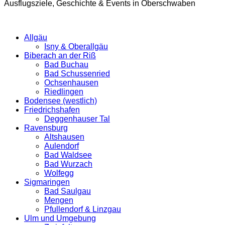
Ausflugsziele, Geschichte & Events in Oberschwaben
Allgäu
Isny & Oberallgäu
Biberach an der Riß
Bad Buchau
Bad Schussenried
Ochsenhausen
Riedlingen
Bodensee (westlich)
Friedrichshafen
Deggenhauser Tal
Ravensburg
Altshausen
Aulendorf
Bad Waldsee
Bad Wurzach
Wolfegg
Sigmaringen
Bad Saulgau
Mengen
Pfullendorf & Linzgau
Ulm und Umgebung