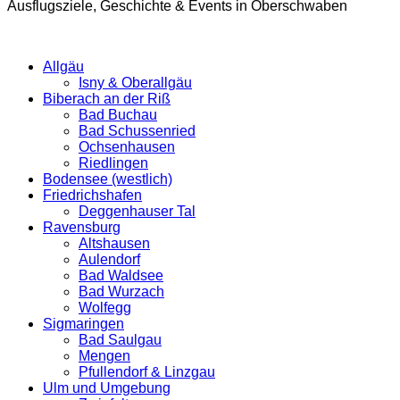
Ausflugsziele, Geschichte & Events in Oberschwaben
Allgäu
Isny & Oberallgäu
Biberach an der Riß
Bad Buchau
Bad Schussenried
Ochsenhausen
Riedlingen
Bodensee (westlich)
Friedrichshafen
Deggenhauser Tal
Ravensburg
Altshausen
Aulendorf
Bad Waldsee
Bad Wurzach
Wolfegg
Sigmaringen
Bad Saulgau
Mengen
Pfullendorf & Linzgau
Ulm und Umgebung