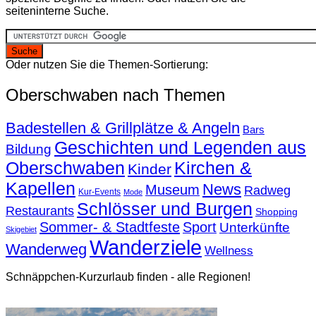
seiteninterne Suche.
Oder nutzen Sie die Themen-Sortierung:
Oberschwaben nach Themen
Badestellen & Grillplätze & Angeln
Bars
Geschichten und Legenden aus
Bildung
Oberschwaben
Kirchen &
Kinder
Kapellen
News
Museum
Radweg
Kur-Events
Mode
Schlösser und Burgen
Restaurants
Shopping
Sommer- & Stadtfeste
Sport
Unterkünfte
Skigebiet
Wanderziele
Wanderweg
Wellness
Schnäppchen-Kurzurlaub finden - alle Regionen!