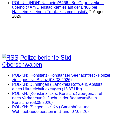
POL-UL: (HDH) Nattheim/B466 - Bei Gegenverkehr
überholt / Am Dienstag kam es auf der B466 bei
Nattheim zu einem Frontalzusammenstoß.
7. August
2026
Polizeiberichte Süd
Oberschwaben
POL-KN: (Konstanz) Konstanzer Seenachtfest - Polizei
zieht positive Bilanz (08.08.2026)
POL-KN: Dunningen ( Landkreis Rottweil). Absturz
eines Ultraleichtflugzeuges (13:37 Uhr).
POL-KN: (Konstanz, Lkrs. Konstanz) Zeugenaufruf
nach Verkehrsunfallflucht in der Bodanstraße in
Konstanz (08.08.2026)
POL-KN: (Singen, Lkr. KN) Gartenhütte und
Wohngebäude geraten in Brand (07.08.26)