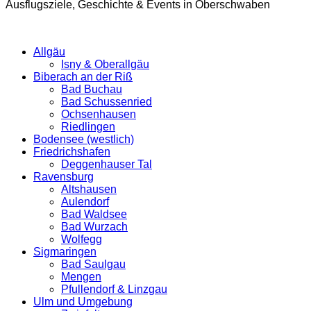
Ausflugsziele, Geschichte & Events in Oberschwaben
Allgäu
Isny & Oberallgäu
Biberach an der Riß
Bad Buchau
Bad Schussenried
Ochsenhausen
Riedlingen
Bodensee (westlich)
Friedrichshafen
Deggenhauser Tal
Ravensburg
Altshausen
Aulendorf
Bad Waldsee
Bad Wurzach
Wolfegg
Sigmaringen
Bad Saulgau
Mengen
Pfullendorf & Linzgau
Ulm und Umgebung