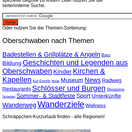
spezielle Begriffe zu finden! Oder nutzen Sie die
seiteninterne Suche.
Oder nutzen Sie die Themen-Sortierung:
Oberschwaben nach Themen
Badestellen & Grillplätze & Angeln
Bars
Geschichten und Legenden aus
Bildung
Oberschwaben
Kirchen &
Kinder
Kapellen
News
Museum
Radweg
Kur-Events
Mode
Schlösser und Burgen
Restaurants
Shopping
Sommer- & Stadtfeste
Sport
Unterkünfte
Skigebiet
Wanderziele
Wanderweg
Wellness
Schnäppchen-Kurzurlaub finden - alle Regionen!