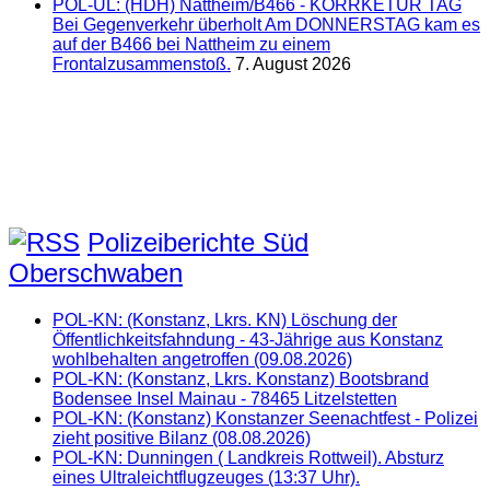
POL-UL: (HDH) Nattheim/B466 - KORRKETUR TAG
Bei Gegenverkehr überholt Am DONNERSTAG kam es
auf der B466 bei Nattheim zu einem
Frontalzusammenstoß.
7. August 2026
Polizeiberichte Süd
Oberschwaben
POL-KN: (Konstanz, Lkrs. KN) Löschung der
Öffentlichkeitsfahndung - 43-Jährige aus Konstanz
wohlbehalten angetroffen (09.08.2026)
POL-KN: (Konstanz, Lkrs. Konstanz) Bootsbrand
Bodensee Insel Mainau - 78465 Litzelstetten
POL-KN: (Konstanz) Konstanzer Seenachtfest - Polizei
zieht positive Bilanz (08.08.2026)
POL-KN: Dunningen ( Landkreis Rottweil). Absturz
eines Ultraleichtflugzeuges (13:37 Uhr).