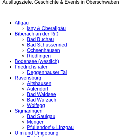
Ausflugsziele, Geschichte & Events in Oberschwaben
Allgäu
Isny & Oberallgäu
Biberach an der Riß
Bad Buchau
Bad Schussenried
Ochsenhausen
Riedlingen
Bodensee (westlich)
Friedrichshafen
Deggenhauser Tal
Ravensburg
Altshausen
Aulendorf
Bad Waldsee
Bad Wurzach
Wolfegg
Sigmaringen
Bad Saulgau
Mengen
Pfullendorf & Linzgau
Ulm und Umgebung