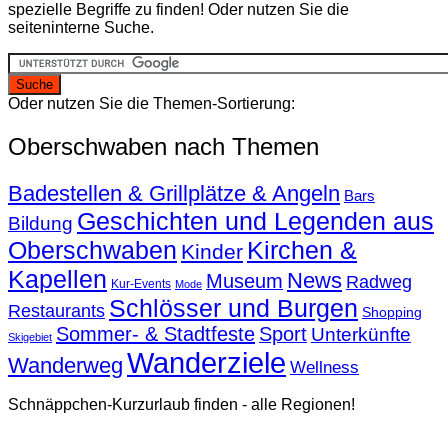
spezielle Begriffe zu finden! Oder nutzen Sie die
seiteninterne Suche.
Oder nutzen Sie die Themen-Sortierung:
Oberschwaben nach Themen
Badestellen & Grillplätze & Angeln
Bars
Geschichten und Legenden aus
Bildung
Oberschwaben
Kirchen &
Kinder
Kapellen
News
Museum
Radweg
Kur-Events
Mode
Schlösser und Burgen
Restaurants
Shopping
Sommer- & Stadtfeste
Sport
Unterkünfte
Skigebiet
Wanderziele
Wanderweg
Wellness
Schnäppchen-Kurzurlaub finden - alle Regionen!