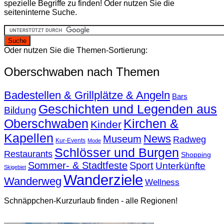
spezielle Begriffe zu finden! Oder nutzen Sie die
seiteninterne Suche.
Oder nutzen Sie die Themen-Sortierung:
Oberschwaben nach Themen
Badestellen & Grillplätze & Angeln
Bars
Geschichten und Legenden aus
Bildung
Oberschwaben
Kirchen &
Kinder
Kapellen
News
Museum
Radweg
Kur-Events
Mode
Schlösser und Burgen
Restaurants
Shopping
Sommer- & Stadtfeste
Sport
Unterkünfte
Skigebiet
Wanderziele
Wanderweg
Wellness
Schnäppchen-Kurzurlaub finden - alle Regionen!