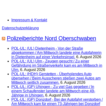
Impressum & Kontakt
Datenschutzerklärung
Polizeiberichte Nord Oberschwaben
POL-UL: (UL) Dietenheim - Von der Straße
abgekommen / Am Mittwoch landete eine Autofahrerin
in Dietenheim auf einer Verkehrsinsel.
6. August 2026
POL-UL: (UL) Ulm - Zeugen gesucht / Zu einer
Gefährdung im Straßenverkehr kam es am Mittwoch in
Ulm.
6. August 2026
POL-UL: (HDH) Gerstetten - Überholendes Auto
übersehen / Beim Ausscheren stießen zwei Autos am
Mittwoch seitlich zusammen.
6. August 2026
POL-UL: (GP) Uhingen - Zu viel Gas gegeben / In
einem Schaufenster landete am Mittwoch eine 49-
Jährige in Uhingen.
6. August 2026
POL-UL: (GP) Donzdorf - Bei der Autofahrt verstorben /
Am Mittwoch kam für einen 73-Jährigen bei Donzdorf