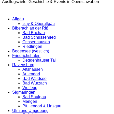
Ausflugsziele, Geschichte & Events in Oberschwaben
Allgäu
Isny & Oberallgäu
Biberach an der Riß
Bad Buchau
Bad Schussenried
Ochsenhausen
Riedlingen
Bodensee (westlich)
Friedrichshafen
Deggenhauser Tal
Ravensburg
Altshausen
Aulendorf
Bad Waldsee
Bad Wurzach
Wolfegg
Sigmaringen
Bad Saulgau
Mengen
Pfullendorf & Linzgau
Ulm und Umgebung