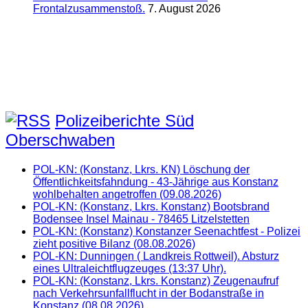
Frontalzusammenstoß.
7. August 2026
Polizeiberichte Süd
Oberschwaben
POL-KN: (Konstanz, Lkrs. KN) Löschung der
Öffentlichkeitsfahndung - 43-Jährige aus Konstanz
wohlbehalten angetroffen (09.08.2026)
POL-KN: (Konstanz, Lkrs. Konstanz) Bootsbrand
Bodensee Insel Mainau - 78465 Litzelstetten
POL-KN: (Konstanz) Konstanzer Seenachtfest - Polizei
zieht positive Bilanz (08.08.2026)
POL-KN: Dunningen ( Landkreis Rottweil). Absturz
eines Ultraleichtflugzeuges (13:37 Uhr).
POL-KN: (Konstanz, Lkrs. Konstanz) Zeugenaufruf
nach Verkehrsunfallflucht in der Bodanstraße in
Konstanz (08.08.2026)