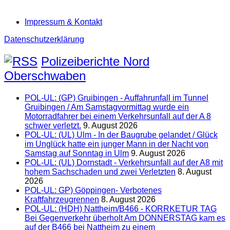
Impressum & Kontakt
Datenschutzerklärung
Polizeiberichte Nord
Oberschwaben
POL-UL: (GP) Gruibingen - Auffahrunfall im Tunnel
Gruibingen / Am Samstagvormittag wurde ein
Motorradfahrer bei einem Verkehrsunfall auf der A 8
schwer verletzt.
9. August 2026
POL-UL: (UL) Ulm - In der Baugrube gelandet / Glück
im Unglück hatte ein junger Mann in der Nacht von
Samstag auf Sonntag in Ulm
9. August 2026
POL-UL: (UL) Dornstadt - Verkehrsunfall auf der A8 mit
hohem Sachschaden und zwei Verletzten
8. August
2026
POL-UL: GP) Göppingen- Verbotenes
Kraftfahrzeugrennen
8. August 2026
POL-UL: (HDH) Nattheim/B466 - KORRKETUR TAG
Bei Gegenverkehr überholt Am DONNERSTAG kam es
auf der B466 bei Nattheim zu einem