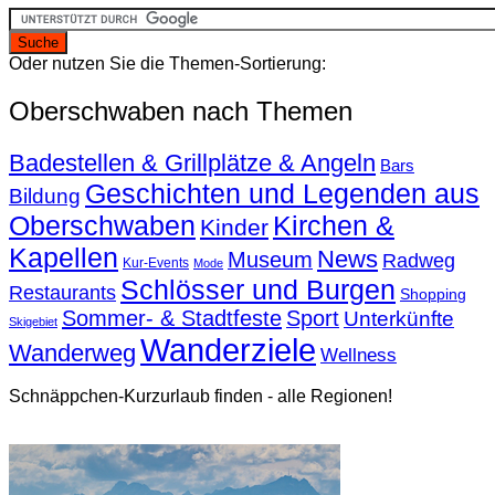
Oder nutzen Sie die Themen-Sortierung:
Oberschwaben nach Themen
Badestellen & Grillplätze & Angeln
Bars
Geschichten und Legenden aus
Bildung
Oberschwaben
Kirchen &
Kinder
Kapellen
News
Museum
Radweg
Kur-Events
Mode
Schlösser und Burgen
Restaurants
Shopping
Sommer- & Stadtfeste
Sport
Unterkünfte
Skigebiet
Wanderziele
Wanderweg
Wellness
Schnäppchen-Kurzurlaub finden - alle Regionen!