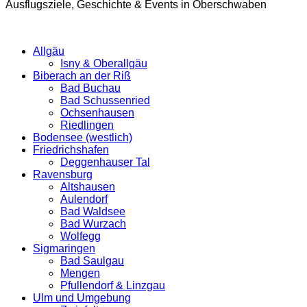
Ausflugsziele, Geschichte & Events in Oberschwaben
Allgäu
Isny & Oberallgäu
Biberach an der Riß
Bad Buchau
Bad Schussenried
Ochsenhausen
Riedlingen
Bodensee (westlich)
Friedrichshafen
Deggenhauser Tal
Ravensburg
Altshausen
Aulendorf
Bad Waldsee
Bad Wurzach
Wolfegg
Sigmaringen
Bad Saulgau
Mengen
Pfullendorf & Linzgau
Ulm und Umgebung