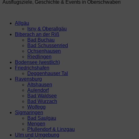
Ausflugsziele, Geschichte & Events in Oberschwaben
Allgäu
Isny & Oberallgäu
Biberach an der Riß
Bad Buchau
Bad Schussenried
Ochsenhausen
Riedlingen
Bodensee (westlich)
Friedrichshafen
Deggenhauser Tal
Ravensburg
Altshausen
Aulendorf
Bad Waldsee
Bad Wurzach
Wolfegg
Sigmaringen
Bad Saulgau
Mengen
Pfullendorf & Linzgau
Ulm und Umgebung