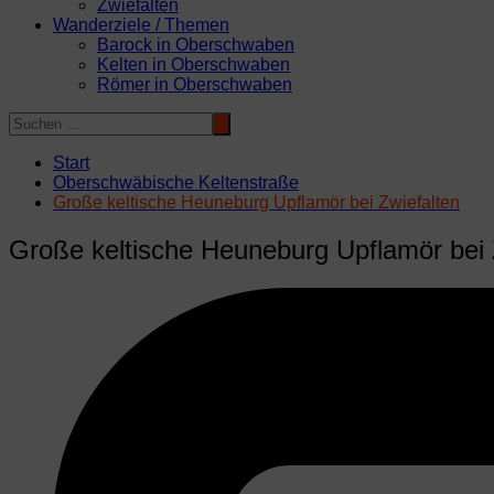
Zwiefalten
Wanderziele / Themen
Barock in Oberschwaben
Kelten in Oberschwaben
Römer in Oberschwaben
Start
Oberschwäbische Keltenstraße
Große keltische Heuneburg Upflamör bei Zwiefalten
Große keltische Heuneburg Upflamör bei 