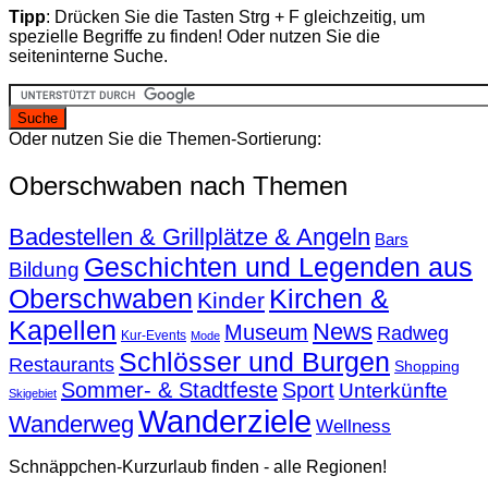
Tipp
: Drücken Sie die Tasten Strg + F gleichzeitig, um
spezielle Begriffe zu finden! Oder nutzen Sie die
seiteninterne Suche.
Oder nutzen Sie die Themen-Sortierung:
Oberschwaben nach Themen
Badestellen & Grillplätze & Angeln
Bars
Geschichten und Legenden aus
Bildung
Oberschwaben
Kirchen &
Kinder
Kapellen
News
Museum
Radweg
Kur-Events
Mode
Schlösser und Burgen
Restaurants
Shopping
Sommer- & Stadtfeste
Sport
Unterkünfte
Skigebiet
Wanderziele
Wanderweg
Wellness
Schnäppchen-Kurzurlaub finden - alle Regionen!