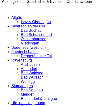
Ausflugsziele, Geschichte & Events in Oberschwaben
Allgäu
Isny & Oberallgäu
Biberach an der Riß
Bad Buchau
Bad Schussenried
Ochsenhausen
Riedlingen
Bodensee (westlich)
Friedrichshafen
Deggenhauser Tal
Ravensburg
Altshausen
Aulendorf
Bad Waldsee
Bad Wurzach
Wolfegg
Sigmaringen
Bad Saulgau
Mengen
Pfullendorf & Linzgau
Ulm und Umgebung