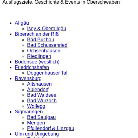
Ausflugsziele, Geschichte & Events in Oberschwaben
Allgäu
Isny & Oberallgäu
Biberach an der Riß
Bad Buchau
Bad Schussenried
Ochsenhausen
Riedlingen
Bodensee (westlich)
Friedrichshafen
Deggenhauser Tal
Ravensburg
Altshausen
Aulendorf
Bad Waldsee
Bad Wurzach
Wolfegg
Sigmaringen
Bad Saulgau
Mengen
Pfullendorf & Linzgau
Ulm und Umgebung