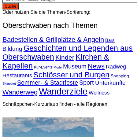
Oder nutzen Sie die Themen-Sortierung:
Oberschwaben nach Themen
Badestellen & Grillplätze & Angeln
Bars
Geschichten und Legenden aus
Bildung
Oberschwaben
Kirchen &
Kinder
Kapellen
News
Museum
Radweg
Kur-Events
Mode
Schlösser und Burgen
Restaurants
Shopping
Sommer- & Stadtfeste
Sport
Unterkünfte
Skigebiet
Wanderziele
Wanderweg
Wellness
Schnäppchen-Kurzurlaub finden - alle Regionen!