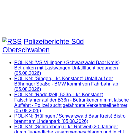
Polizeiberichte Süd
Oberschwaben
POL-KN: (VS-Villingen / Schwarzwald Baar Kreis)
Betrunken mit Lastwangen Unfallflucht begangen
(05.08.2026)
POL-KN: (Singen, Lkr. Konstanz) Unfall auf der
Böhringer Straße - BMW kommt von Fahrbahn ab
(05.08.2026)
POL-KN: (Radolfzell, B33n, Lkr. Konstanz)
Falschfahrer auf der B33n - Betrunkener nimmt falsche
Auffahrt - Polizei sucht gefährdete Verkehrsteilnehmer
(05.08.2026)
POL-KN: (Hüfingen / Schwarzwald Baar Kreis) Bistro
brennt am Lindenpark (05.08.2026)
POL-KN: (Schramberg / Lkr. Rottweil) 20-Jähriger
durch Jugendliche zusammengeschlagen und leicht