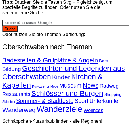
Tipp
: Drücken Sie die Tasten Strg + F gleichzeitig, um
spezielle Begriffe zu finden! Oder nutzen Sie die
seiteninterne Suche.
Oder nutzen Sie die Themen-Sortierung:
Oberschwaben nach Themen
Badestellen & Grillplätze & Angeln
Bars
Geschichten und Legenden aus
Bildung
Oberschwaben
Kirchen &
Kinder
Kapellen
News
Museum
Radweg
Kur-Events
Mode
Schlösser und Burgen
Restaurants
Shopping
Sommer- & Stadtfeste
Sport
Unterkünfte
Skigebiet
Wanderziele
Wanderweg
Wellness
Schnäppchen-Kurzurlaub finden - alle Regionen!