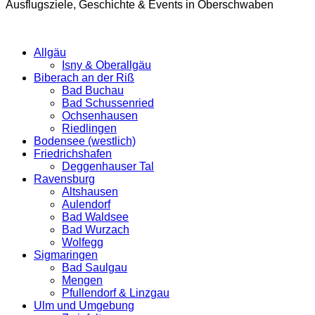
Ausflugsziele, Geschichte & Events in Oberschwaben
Allgäu
Isny & Oberallgäu
Biberach an der Riß
Bad Buchau
Bad Schussenried
Ochsenhausen
Riedlingen
Bodensee (westlich)
Friedrichshafen
Deggenhauser Tal
Ravensburg
Altshausen
Aulendorf
Bad Waldsee
Bad Wurzach
Wolfegg
Sigmaringen
Bad Saulgau
Mengen
Pfullendorf & Linzgau
Ulm und Umgebung