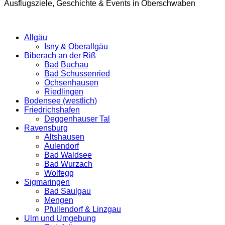
Ausflugsziele, Geschichte & Events in Oberschwaben
Allgäu
Isny & Oberallgäu
Biberach an der Riß
Bad Buchau
Bad Schussenried
Ochsenhausen
Riedlingen
Bodensee (westlich)
Friedrichshafen
Deggenhauser Tal
Ravensburg
Altshausen
Aulendorf
Bad Waldsee
Bad Wurzach
Wolfegg
Sigmaringen
Bad Saulgau
Mengen
Pfullendorf & Linzgau
Ulm und Umgebung