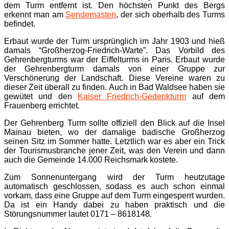
dem Turm entfernt ist. Den höchsten Punkt des Bergs
erkennt man am
Sendemasten
, der sich oberhalb des Turms
befindet.
Erbaut wurde der Turm ursprünglich im Jahr 1903 und hieß
damals “Großherzog-Friedrich-Warte”. Das Vorbild des
Gehrenbergturms war der Eiffelturms in Paris. Erbaut wurde
der Gehrenbergturm damals von einer Gruppe zur
Verschönerung der Landschaft. Diese Vereine waren zu
dieser Zeit überall zu finden. Auch in Bad Waldsee haben sie
gewütet und den
Kaiser Friedrich-Gedenkturm
auf dem
Frauenberg errichtet.
Der Gehrenberg Turm sollte offiziell den Blick auf die Insel
Mainau bieten, wo der damalige badische Großherzog
seinen Sitz im Sommer hatte. Letztlich war es aber ein Trick
der Tourismusbranche jener Zeit, was den Verein und dann
auch die Gemeinde 14.000 Reichsmark kostete.
Zum Sonnenuntergang wird der Turm heutzutage
automatisch geschlossen, sodass es auch schon einmal
vorkam, dass eine Gruppe auf dem Turm eingesperrt wurden.
Da ist ein Handy dabei zu haben praktisch und die
Störungsnummer lautet 0171 – 8618148.