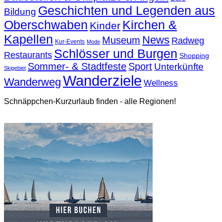
Geschichten und Legenden aus
Bildung
Oberschwaben
Kirchen &
Kinder
Kapellen
News
Museum
Radweg
Kur-Events
Mode
Schlösser und Burgen
Restaurants
Shopping
Sommer- & Stadtfeste
Sport
Unterkünfte
Skigebiet
Wanderziele
Wanderweg
Wellness
Schnäppchen-Kurzurlaub finden - alle Regionen!