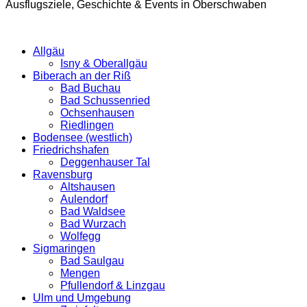
Ausflugsziele, Geschichte & Events in Oberschwaben
Allgäu
Isny & Oberallgäu
Biberach an der Riß
Bad Buchau
Bad Schussenried
Ochsenhausen
Riedlingen
Bodensee (westlich)
Friedrichshafen
Deggenhauser Tal
Ravensburg
Altshausen
Aulendorf
Bad Waldsee
Bad Wurzach
Wolfegg
Sigmaringen
Bad Saulgau
Mengen
Pfullendorf & Linzgau
Ulm und Umgebung