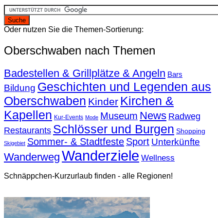
Oder nutzen Sie die Themen-Sortierung:
Oberschwaben nach Themen
Badestellen & Grillplätze & Angeln
Bars
Geschichten und Legenden aus
Bildung
Oberschwaben
Kirchen &
Kinder
Kapellen
News
Museum
Radweg
Kur-Events
Mode
Schlösser und Burgen
Restaurants
Shopping
Sommer- & Stadtfeste
Sport
Unterkünfte
Skigebiet
Wanderziele
Wanderweg
Wellness
Schnäppchen-Kurzurlaub finden - alle Regionen!