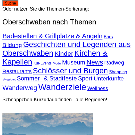
Oder nutzen Sie die Themen-Sortierung:
Oberschwaben nach Themen
Badestellen & Grillplätze & Angeln
Bars
Geschichten und Legenden aus
Bildung
Oberschwaben
Kirchen &
Kinder
Kapellen
News
Museum
Radweg
Kur-Events
Mode
Schlösser und Burgen
Restaurants
Shopping
Sommer- & Stadtfeste
Sport
Unterkünfte
Skigebiet
Wanderziele
Wanderweg
Wellness
Schnäppchen-Kurzurlaub finden - alle Regionen!