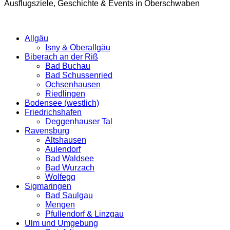
Ausflugsziele, Geschichte & Events in Oberschwaben
Allgäu
Isny & Oberallgäu
Biberach an der Riß
Bad Buchau
Bad Schussenried
Ochsenhausen
Riedlingen
Bodensee (westlich)
Friedrichshafen
Deggenhauser Tal
Ravensburg
Altshausen
Aulendorf
Bad Waldsee
Bad Wurzach
Wolfegg
Sigmaringen
Bad Saulgau
Mengen
Pfullendorf & Linzgau
Ulm und Umgebung