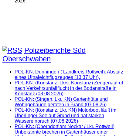
2026
Polizeiberichte Süd
Oberschwaben
POL-KN: Dunningen ( Landkreis Rottweil). Absturz
eines Ultraleichtflugzeuges (13:37 Uhr).
POL-KN: (Konstanz, Lkrs. Konstanz) Zeugenaufruf
nach Verkehrsunfallflucht in der Bodanstraße in
Konstanz (08.08.2026)
POL-KN: (Singen, Lkr. KN) Gartenhütte und
Wohngebäude geraten in Brand (07.08.26)
POL-KN: (Konstanz, Lkr. KN) Motorboot läuft im
Überlinger See auf Grund und hat starken
Wassereinbruch (07.08.2026)
POL-KN: (Oberndorf am Neckar / Lkr. Rottweil)
Unbekannte brechen in Gartenhäuser einer