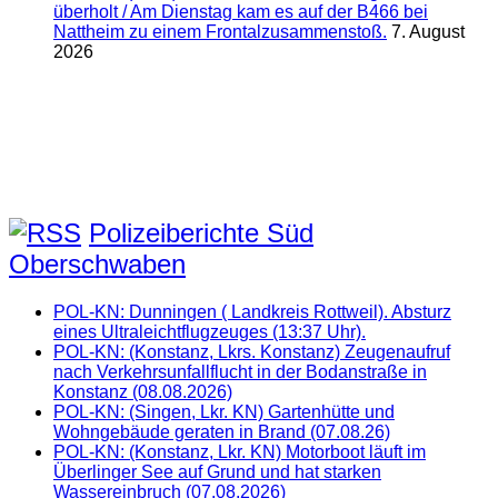
überholt / Am Dienstag kam es auf der B466 bei
Nattheim zu einem Frontalzusammenstoß.
7. August
2026
Polizeiberichte Süd
Oberschwaben
POL-KN: Dunningen ( Landkreis Rottweil). Absturz
eines Ultraleichtflugzeuges (13:37 Uhr).
POL-KN: (Konstanz, Lkrs. Konstanz) Zeugenaufruf
nach Verkehrsunfallflucht in der Bodanstraße in
Konstanz (08.08.2026)
POL-KN: (Singen, Lkr. KN) Gartenhütte und
Wohngebäude geraten in Brand (07.08.26)
POL-KN: (Konstanz, Lkr. KN) Motorboot läuft im
Überlinger See auf Grund und hat starken
Wassereinbruch (07.08.2026)