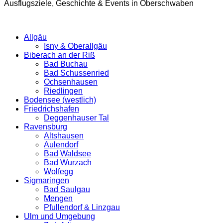
Ausflugsziele, Geschichte & Events in Oberschwaben
Allgäu
Isny & Oberallgäu
Biberach an der Riß
Bad Buchau
Bad Schussenried
Ochsenhausen
Riedlingen
Bodensee (westlich)
Friedrichshafen
Deggenhauser Tal
Ravensburg
Altshausen
Aulendorf
Bad Waldsee
Bad Wurzach
Wolfegg
Sigmaringen
Bad Saulgau
Mengen
Pfullendorf & Linzgau
Ulm und Umgebung