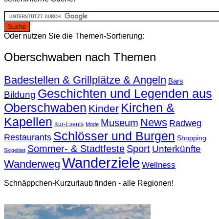
Oder nutzen Sie die Themen-Sortierung:
Oberschwaben nach Themen
Badestellen & Grillplätze & Angeln
Bars
Geschichten und Legenden aus
Bildung
Oberschwaben
Kirchen &
Kinder
Kapellen
News
Museum
Radweg
Kur-Events
Mode
Schlösser und Burgen
Restaurants
Shopping
Sommer- & Stadtfeste
Sport
Unterkünfte
Skigebiet
Wanderziele
Wanderweg
Wellness
Schnäppchen-Kurzurlaub finden - alle Regionen!