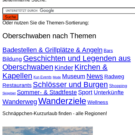
Oder nutzen Sie die Themen-Sortierung:
Oberschwaben nach Themen
Badestellen & Grillplätze & Angeln
Bars
Geschichten und Legenden aus
Bildung
Oberschwaben
Kirchen &
Kinder
Kapellen
News
Museum
Radweg
Kur-Events
Mode
Schlösser und Burgen
Restaurants
Shopping
Sommer- & Stadtfeste
Sport
Unterkünfte
Skigebiet
Wanderziele
Wanderweg
Wellness
Schnäppchen-Kurzurlaub finden - alle Regionen!