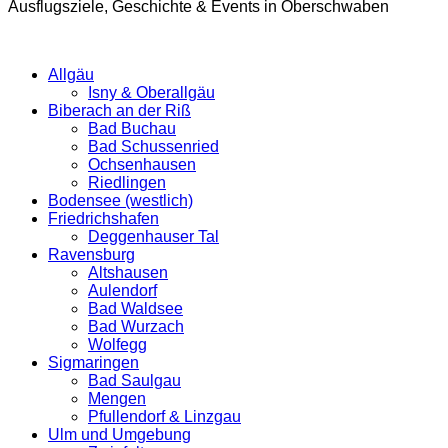
Ausflugsziele, Geschichte & Events in Oberschwaben
Allgäu
Isny & Oberallgäu
Biberach an der Riß
Bad Buchau
Bad Schussenried
Ochsenhausen
Riedlingen
Bodensee (westlich)
Friedrichshafen
Deggenhauser Tal
Ravensburg
Altshausen
Aulendorf
Bad Waldsee
Bad Wurzach
Wolfegg
Sigmaringen
Bad Saulgau
Mengen
Pfullendorf & Linzgau
Ulm und Umgebung