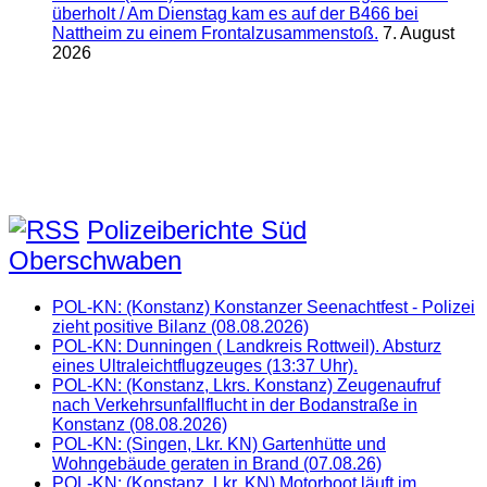
überholt / Am Dienstag kam es auf der B466 bei
Nattheim zu einem Frontalzusammenstoß.
7. August
2026
Polizeiberichte Süd
Oberschwaben
POL-KN: (Konstanz) Konstanzer Seenachtfest - Polizei
zieht positive Bilanz (08.08.2026)
POL-KN: Dunningen ( Landkreis Rottweil). Absturz
eines Ultraleichtflugzeuges (13:37 Uhr).
POL-KN: (Konstanz, Lkrs. Konstanz) Zeugenaufruf
nach Verkehrsunfallflucht in der Bodanstraße in
Konstanz (08.08.2026)
POL-KN: (Singen, Lkr. KN) Gartenhütte und
Wohngebäude geraten in Brand (07.08.26)
POL-KN: (Konstanz, Lkr. KN) Motorboot läuft im