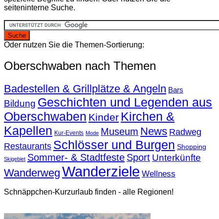
seiteninterne Suche.
Oder nutzen Sie die Themen-Sortierung:
Oberschwaben nach Themen
Badestellen & Grillplätze & Angeln
Bars
Geschichten und Legenden aus
Bildung
Oberschwaben
Kirchen &
Kinder
Kapellen
News
Museum
Radweg
Kur-Events
Mode
Schlösser und Burgen
Restaurants
Shopping
Sommer- & Stadtfeste
Sport
Unterkünfte
Skigebiet
Wanderziele
Wanderweg
Wellness
Schnäppchen-Kurzurlaub finden - alle Regionen!