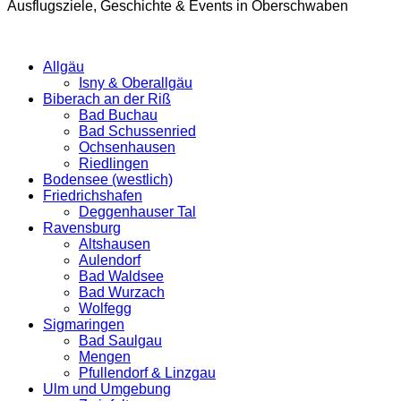
Ausflugsziele, Geschichte & Events in Oberschwaben
Allgäu
Isny & Oberallgäu
Biberach an der Riß
Bad Buchau
Bad Schussenried
Ochsenhausen
Riedlingen
Bodensee (westlich)
Friedrichshafen
Deggenhauser Tal
Ravensburg
Altshausen
Aulendorf
Bad Waldsee
Bad Wurzach
Wolfegg
Sigmaringen
Bad Saulgau
Mengen
Pfullendorf & Linzgau
Ulm und Umgebung