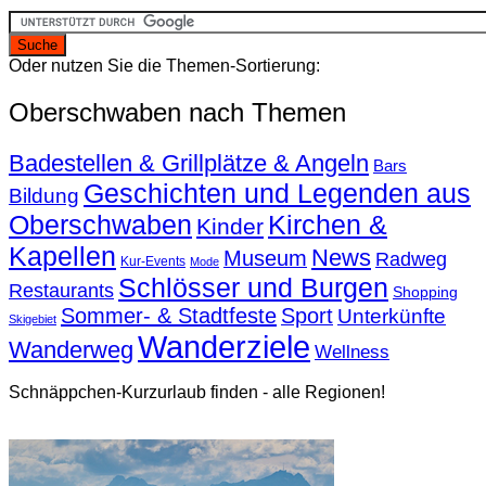
Oder nutzen Sie die Themen-Sortierung:
Oberschwaben nach Themen
Badestellen & Grillplätze & Angeln
Bars
Geschichten und Legenden aus
Bildung
Oberschwaben
Kirchen &
Kinder
Kapellen
News
Museum
Radweg
Kur-Events
Mode
Schlösser und Burgen
Restaurants
Shopping
Sommer- & Stadtfeste
Sport
Unterkünfte
Skigebiet
Wanderziele
Wanderweg
Wellness
Schnäppchen-Kurzurlaub finden - alle Regionen!