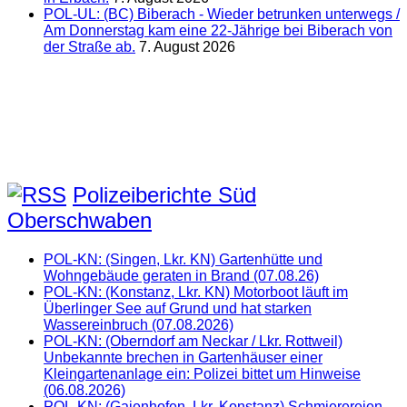
POL-UL: (BC) Biberach - Wieder betrunken unterwegs /
Am Donnerstag kam eine 22-Jährige bei Biberach von
der Straße ab.
7. August 2026
Polizeiberichte Süd
Oberschwaben
POL-KN: (Singen, Lkr. KN) Gartenhütte und
Wohngebäude geraten in Brand (07.08.26)
POL-KN: (Konstanz, Lkr. KN) Motorboot läuft im
Überlinger See auf Grund und hat starken
Wassereinbruch (07.08.2026)
POL-KN: (Oberndorf am Neckar / Lkr. Rottweil)
Unbekannte brechen in Gartenhäuser einer
Kleingartenanlage ein: Polizei bittet um Hinweise
(06.08.2026)
POL-KN: (Gaienhofen, Lkr. Konstanz) Schmierereien