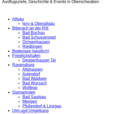
Ausflugsziele, Geschichte & Events in Oberschwaben
Allgäu
Isny & Oberallgäu
Biberach an der Riß
Bad Buchau
Bad Schussenried
Ochsenhausen
Riedlingen
Bodensee (westlich)
Friedrichshafen
Deggenhauser Tal
Ravensburg
Altshausen
Aulendorf
Bad Waldsee
Bad Wurzach
Wolfegg
Sigmaringen
Bad Saulgau
Mengen
Pfullendorf & Linzgau
Ulm und Umgebung