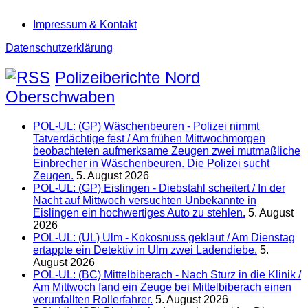
Impressum & Kontakt
Datenschutzerklärung
Polizeiberichte Nord
Oberschwaben
POL-UL: (GP) Wäschenbeuren - Polizei nimmt
Tatverdächtige fest / Am frühen Mittwochmorgen
beobachteten aufmerksame Zeugen zwei mutmaßliche
Einbrecher in Wäschenbeuren. Die Polizei sucht
Zeugen.
5. August 2026
POL-UL: (GP) Eislingen - Diebstahl scheitert / In der
Nacht auf Mittwoch versuchten Unbekannte in
Eislingen ein hochwertiges Auto zu stehlen.
5. August
2026
POL-UL: (UL) Ulm - Kokosnuss geklaut / Am Dienstag
ertappte ein Detektiv in Ulm zwei Ladendiebe.
5.
August 2026
POL-UL: (BC) Mittelbiberach - Nach Sturz in die Klinik /
Am Mittwoch fand ein Zeuge bei Mittelbiberach einen
verunfallten Rollerfahrer.
5. August 2026