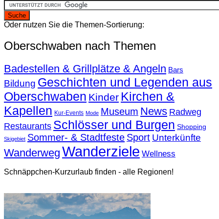
Oder nutzen Sie die Themen-Sortierung:
Oberschwaben nach Themen
Badestellen & Grillplätze & Angeln
Bars
Geschichten und Legenden aus
Bildung
Oberschwaben
Kirchen &
Kinder
Kapellen
News
Museum
Radweg
Kur-Events
Mode
Schlösser und Burgen
Restaurants
Shopping
Sommer- & Stadtfeste
Sport
Unterkünfte
Skigebiet
Wanderziele
Wanderweg
Wellness
Schnäppchen-Kurzurlaub finden - alle Regionen!