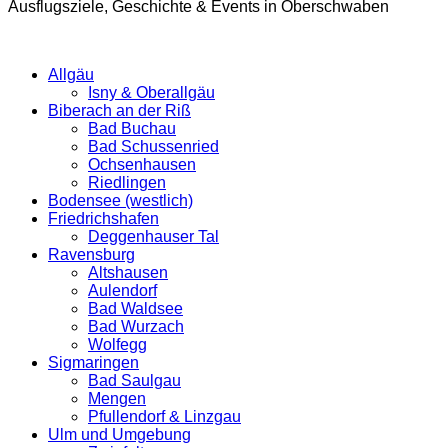
Ausflugsziele, Geschichte & Events in Oberschwaben
Allgäu
Isny & Oberallgäu
Biberach an der Riß
Bad Buchau
Bad Schussenried
Ochsenhausen
Riedlingen
Bodensee (westlich)
Friedrichshafen
Deggenhauser Tal
Ravensburg
Altshausen
Aulendorf
Bad Waldsee
Bad Wurzach
Wolfegg
Sigmaringen
Bad Saulgau
Mengen
Pfullendorf & Linzgau
Ulm und Umgebung