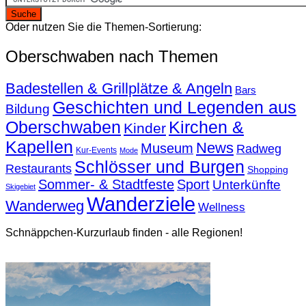
Oder nutzen Sie die Themen-Sortierung:
Oberschwaben nach Themen
Badestellen & Grillplätze & Angeln
Bars
Geschichten und Legenden aus
Bildung
Oberschwaben
Kirchen &
Kinder
Kapellen
News
Museum
Radweg
Kur-Events
Mode
Schlösser und Burgen
Restaurants
Shopping
Sommer- & Stadtfeste
Sport
Unterkünfte
Skigebiet
Wanderziele
Wanderweg
Wellness
Schnäppchen-Kurzurlaub finden - alle Regionen!