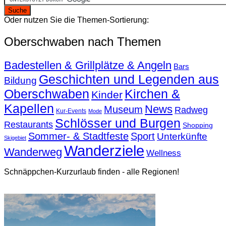
Oder nutzen Sie die Themen-Sortierung:
Oberschwaben nach Themen
Badestellen & Grillplätze & Angeln
Bars
Geschichten und Legenden aus
Bildung
Oberschwaben
Kirchen &
Kinder
Kapellen
News
Museum
Radweg
Kur-Events
Mode
Schlösser und Burgen
Restaurants
Shopping
Sommer- & Stadtfeste
Sport
Unterkünfte
Skigebiet
Wanderziele
Wanderweg
Wellness
Schnäppchen-Kurzurlaub finden - alle Regionen!