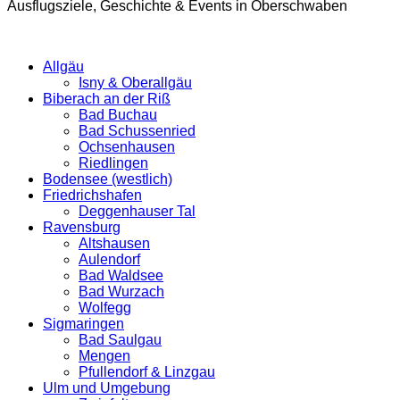
Ausflugsziele, Geschichte & Events in Oberschwaben
Allgäu
Isny & Oberallgäu
Biberach an der Riß
Bad Buchau
Bad Schussenried
Ochsenhausen
Riedlingen
Bodensee (westlich)
Friedrichshafen
Deggenhauser Tal
Ravensburg
Altshausen
Aulendorf
Bad Waldsee
Bad Wurzach
Wolfegg
Sigmaringen
Bad Saulgau
Mengen
Pfullendorf & Linzgau
Ulm und Umgebung