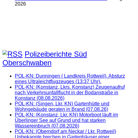
2026
Polizeiberichte Süd
Oberschwaben
POL-KN: Dunningen ( Landkreis Rottweil). Absturz
eines Ultraleichtflugzeuges (13:37 Uhr).
POL-KN: (Konstanz, Lkrs. Konstanz) Zeugenaufruf
nach Verkehrsunfallflucht in der Bodanstraße in
Konstanz (08.08.2026)
POL-KN: (Singen, Lkr. KN) Gartenhütte und
Wohngebäude geraten in Brand (07.08.26)
POL-KN: (Konstanz, Lkr. KN) Motorboot läuft im
Überlinger See auf Grund und hat starken
Wassereinbruch (07.08.2026)
POL-KN: (Oberndorf am Neckar / Lkr. Rottweil)
Unbekannte brechen in Gartenhäuser einer