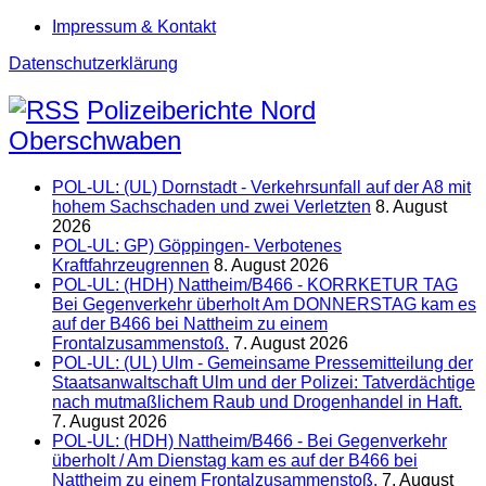
Impressum & Kontakt
Datenschutzerklärung
Polizeiberichte Nord
Oberschwaben
POL-UL: (UL) Dornstadt - Verkehrsunfall auf der A8 mit
hohem Sachschaden und zwei Verletzten
8. August
2026
POL-UL: GP) Göppingen- Verbotenes
Kraftfahrzeugrennen
8. August 2026
POL-UL: (HDH) Nattheim/B466 - KORRKETUR TAG
Bei Gegenverkehr überholt Am DONNERSTAG kam es
auf der B466 bei Nattheim zu einem
Frontalzusammenstoß.
7. August 2026
POL-UL: (UL) Ulm - Gemeinsame Pressemitteilung der
Staatsanwaltschaft Ulm und der Polizei: Tatverdächtige
nach mutmaßlichem Raub und Drogenhandel in Haft.
7. August 2026
POL-UL: (HDH) Nattheim/B466 - Bei Gegenverkehr
überholt / Am Dienstag kam es auf der B466 bei
Nattheim zu einem Frontalzusammenstoß.
7. August