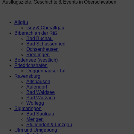
Ausflugsziele, Geschichte & Events in Oberschwaben
Allgäu
Isny & Oberallgäu
Biberach an der Riß
Bad Buchau
Bad Schussenried
Ochsenhausen
Riedlingen
Bodensee (westlich)
Friedrichshafen
Deggenhauser Tal
Ravensburg
Altshausen
Aulendorf
Bad Waldsee
Bad Wurzach
Wolfegg
Sigmaringen
Bad Saulgau
Mengen
Pfullendorf & Linzgau
Ulm und Umgebung