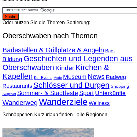
Oder nutzen Sie die Themen-Sortierung:
Oberschwaben nach Themen
Badestellen & Grillplätze & Angeln
Bars
Geschichten und Legenden aus
Bildung
Oberschwaben
Kirchen &
Kinder
Kapellen
News
Museum
Radweg
Kur-Events
Mode
Schlösser und Burgen
Restaurants
Shopping
Sommer- & Stadtfeste
Sport
Unterkünfte
Skigebiet
Wanderziele
Wanderweg
Wellness
Schnäppchen-Kurzurlaub finden - alle Regionen!