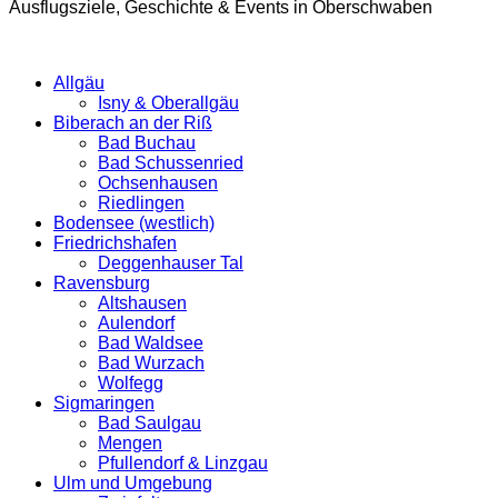
Ausflugsziele, Geschichte & Events in Oberschwaben
Allgäu
Isny & Oberallgäu
Biberach an der Riß
Bad Buchau
Bad Schussenried
Ochsenhausen
Riedlingen
Bodensee (westlich)
Friedrichshafen
Deggenhauser Tal
Ravensburg
Altshausen
Aulendorf
Bad Waldsee
Bad Wurzach
Wolfegg
Sigmaringen
Bad Saulgau
Mengen
Pfullendorf & Linzgau
Ulm und Umgebung