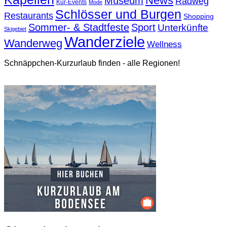
News
Museum
Radweg
Kur-Events
Mode
Schlösser und Burgen
Restaurants
Shopping
Sommer- & Stadtfeste
Sport
Unterkünfte
Skigebiet
Wanderziele
Wanderweg
Wellness
Schnäppchen-Kurzurlaub finden - alle Regionen!