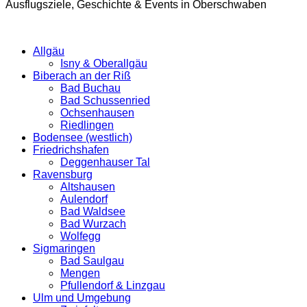
Ausflugsziele, Geschichte & Events in Oberschwaben
Allgäu
Isny & Oberallgäu
Biberach an der Riß
Bad Buchau
Bad Schussenried
Ochsenhausen
Riedlingen
Bodensee (westlich)
Friedrichshafen
Deggenhauser Tal
Ravensburg
Altshausen
Aulendorf
Bad Waldsee
Bad Wurzach
Wolfegg
Sigmaringen
Bad Saulgau
Mengen
Pfullendorf & Linzgau
Ulm und Umgebung