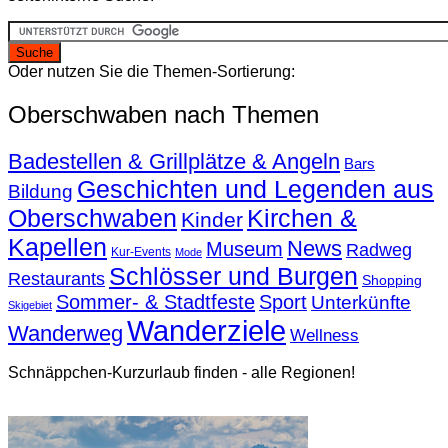
Oder nutzen Sie die Themen-Sortierung:
Oberschwaben nach Themen
Badestellen & Grillplätze & Angeln
Bars
Geschichten und Legenden aus
Bildung
Oberschwaben
Kirchen &
Kinder
Kapellen
News
Museum
Radweg
Kur-Events
Mode
Schlösser und Burgen
Restaurants
Shopping
Sommer- & Stadtfeste
Sport
Unterkünfte
Skigebiet
Wanderziele
Wanderweg
Wellness
Schnäppchen-Kurzurlaub finden - alle Regionen!