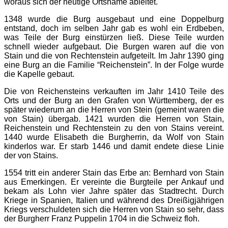
woraus sich der heutige Ortsname ableitet.
1348 wurde die Burg ausgebaut und eine Doppelburg
entstand, doch im selben Jahr gab es wohl ein Erdbeben,
was Teile der Burg einstürzen ließ. Diese Teile wurden
schnell wieder aufgebaut. Die Burgen waren auf die von
Stain und die von Rechtenstein aufgeteilt. Im Jahr 1390 ging
eine Burg an die Familie “Reichenstein”. In der Folge wurde
die Kapelle gebaut.
Die von Reichensteins verkauften im Jahr 1410 Teile des
Orts und der Burg an den Grafen von Württemberg, der es
später wiederum an die Herren von Stein (gemeint waren die
von Stain) übergab. 1421 wurden die Herren von Stain,
Reichenstein und Rechtenstein zu den von Stains vereint.
1440 wurde Elisabeth die Burgherrin, da Wolf von Stain
kinderlos war. Er starb 1446 und damit endete diese Linie
der von Stains.
1554 tritt ein anderer Stain das Erbe an: Bernhard von Stain
aus Emerkingen. Er vereinte die Burgteile per Ankauf und
bekam als Lohn vier Jahre später das Stadtrecht. Durch
Kriege in Spanien, Italien und während des Dreißigjährigen
Kriegs verschuldeten sich die Herren von Stain so sehr, dass
der Burgherr Franz Puppelin 1704 in die Schweiz floh.