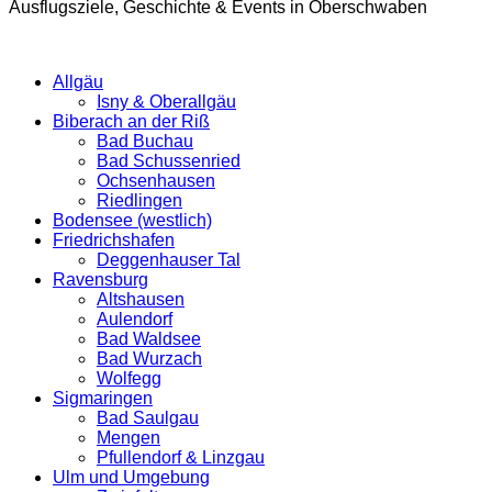
Ausflugsziele, Geschichte & Events in Oberschwaben
Allgäu
Isny & Oberallgäu
Biberach an der Riß
Bad Buchau
Bad Schussenried
Ochsenhausen
Riedlingen
Bodensee (westlich)
Friedrichshafen
Deggenhauser Tal
Ravensburg
Altshausen
Aulendorf
Bad Waldsee
Bad Wurzach
Wolfegg
Sigmaringen
Bad Saulgau
Mengen
Pfullendorf & Linzgau
Ulm und Umgebung