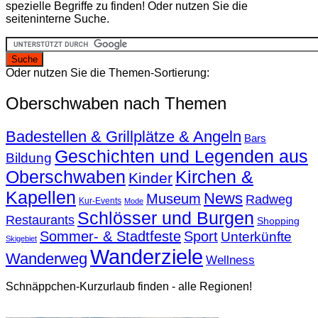
spezielle Begriffe zu finden! Oder nutzen Sie die
seiteninterne Suche.
Oder nutzen Sie die Themen-Sortierung:
Oberschwaben nach Themen
Badestellen & Grillplätze & Angeln
Bars
Geschichten und Legenden aus
Bildung
Oberschwaben
Kirchen &
Kinder
Kapellen
News
Museum
Radweg
Kur-Events
Mode
Schlösser und Burgen
Restaurants
Shopping
Sommer- & Stadtfeste
Sport
Unterkünfte
Skigebiet
Wanderziele
Wanderweg
Wellness
Schnäppchen-Kurzurlaub finden - alle Regionen!