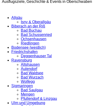
Ausflugsziele, Geschichte & Events in Oberschwaben
Allgäu
Isny & Oberallgäu
Biberach an der Riß
Bad Buchau
Bad Schussenried
Ochsenhausen
Riedlingen
Bodensee (westlich)
Friedrichshafen
Deggenhauser Tal
Ravensburg
Altshausen
Aulendorf
Bad Waldsee
Bad Wurzach
Wolfegg
Sigmaringen
Bad Saulgau
Mengen
Pfullendorf & Linzgau
Ulm und Umgebung