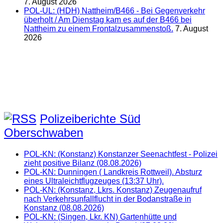
7. August 2026
POL-UL: (HDH) Nattheim/B466 - Bei Gegenverkehr
überholt / Am Dienstag kam es auf der B466 bei
Nattheim zu einem Frontalzusammenstoß.
7. August
2026
Polizeiberichte Süd
Oberschwaben
POL-KN: (Konstanz) Konstanzer Seenachtfest - Polizei
zieht positive Bilanz (08.08.2026)
POL-KN: Dunningen ( Landkreis Rottweil). Absturz
eines Ultraleichtflugzeuges (13:37 Uhr).
POL-KN: (Konstanz, Lkrs. Konstanz) Zeugenaufruf
nach Verkehrsunfallflucht in der Bodanstraße in
Konstanz (08.08.2026)
POL-KN: (Singen, Lkr. KN) Gartenhütte und