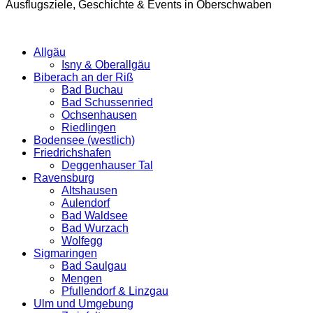
Ausflugsziele, Geschichte & Events in Oberschwaben
Allgäu
Isny & Oberallgäu
Biberach an der Riß
Bad Buchau
Bad Schussenried
Ochsenhausen
Riedlingen
Bodensee (westlich)
Friedrichshafen
Deggenhauser Tal
Ravensburg
Altshausen
Aulendorf
Bad Waldsee
Bad Wurzach
Wolfegg
Sigmaringen
Bad Saulgau
Mengen
Pfullendorf & Linzgau
Ulm und Umgebung