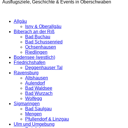
Ausflugsziele, Geschichte & Events in Oberschwaben
Allgäu
Isny & Oberallgäu
Biberach an der Riß
Bad Buchau
Bad Schussenried
Ochsenhausen
Riedlingen
Bodensee (westlich)
Friedrichshafen
Deggenhauser Tal
Ravensburg
Altshausen
Aulendorf
Bad Waldsee
Bad Wurzach
Wolfegg
Sigmaringen
Bad Saulgau
Mengen
Pfullendorf & Linzgau
Ulm und Umgebung