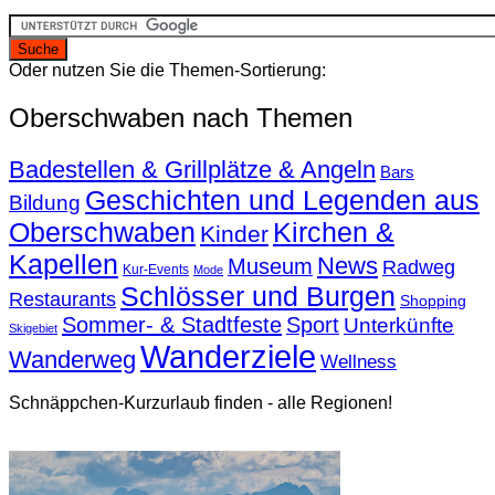
Oder nutzen Sie die Themen-Sortierung:
Oberschwaben nach Themen
Badestellen & Grillplätze & Angeln
Bars
Geschichten und Legenden aus
Bildung
Oberschwaben
Kirchen &
Kinder
Kapellen
News
Museum
Radweg
Kur-Events
Mode
Schlösser und Burgen
Restaurants
Shopping
Sommer- & Stadtfeste
Sport
Unterkünfte
Skigebiet
Wanderziele
Wanderweg
Wellness
Schnäppchen-Kurzurlaub finden - alle Regionen!