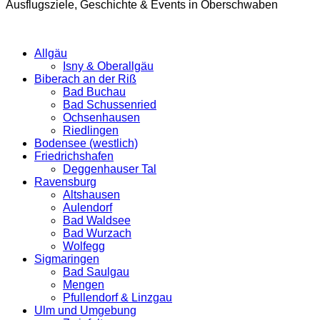
Ausflugsziele, Geschichte & Events in Oberschwaben
Allgäu
Isny & Oberallgäu
Biberach an der Riß
Bad Buchau
Bad Schussenried
Ochsenhausen
Riedlingen
Bodensee (westlich)
Friedrichshafen
Deggenhauser Tal
Ravensburg
Altshausen
Aulendorf
Bad Waldsee
Bad Wurzach
Wolfegg
Sigmaringen
Bad Saulgau
Mengen
Pfullendorf & Linzgau
Ulm und Umgebung