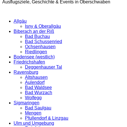
Ausflugsziele, Geschichte & Events in Oberschwaben
Allgäu
Isny & Oberallgäu
Biberach an der Riß
Bad Buchau
Bad Schussenried
Ochsenhausen
Riedlingen
Bodensee (westlich)
Friedrichshafen
Deggenhauser Tal
Ravensburg
Altshausen
Aulendorf
Bad Waldsee
Bad Wurzach
Wolfegg
Sigmaringen
Bad Saulgau
Mengen
Pfullendorf & Linzgau
Ulm und Umgebung