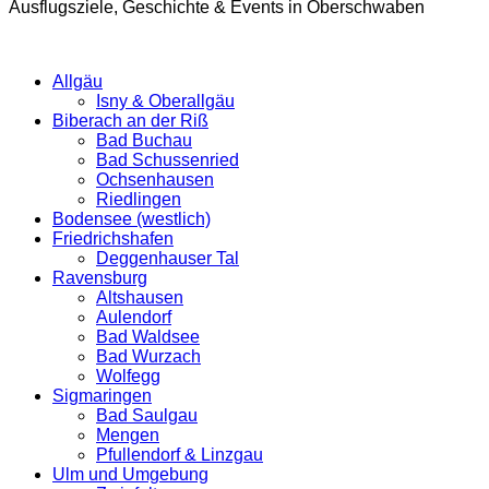
Ausflugsziele, Geschichte & Events in Oberschwaben
Allgäu
Isny & Oberallgäu
Biberach an der Riß
Bad Buchau
Bad Schussenried
Ochsenhausen
Riedlingen
Bodensee (westlich)
Friedrichshafen
Deggenhauser Tal
Ravensburg
Altshausen
Aulendorf
Bad Waldsee
Bad Wurzach
Wolfegg
Sigmaringen
Bad Saulgau
Mengen
Pfullendorf & Linzgau
Ulm und Umgebung