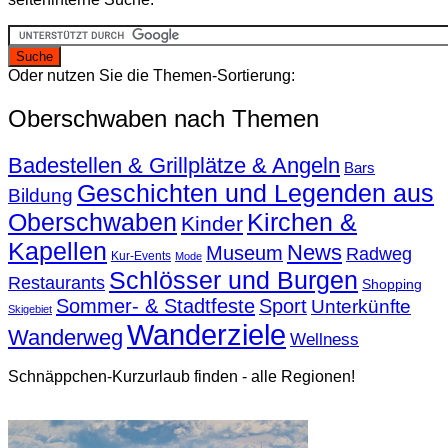
Oder nutzen Sie die Themen-Sortierung:
Oberschwaben nach Themen
Badestellen & Grillplätze & Angeln
Bars
Geschichten und Legenden aus
Bildung
Oberschwaben
Kirchen &
Kinder
Kapellen
News
Museum
Radweg
Kur-Events
Mode
Schlösser und Burgen
Restaurants
Shopping
Sommer- & Stadtfeste
Sport
Unterkünfte
Skigebiet
Wanderziele
Wanderweg
Wellness
Schnäppchen-Kurzurlaub finden - alle Regionen!