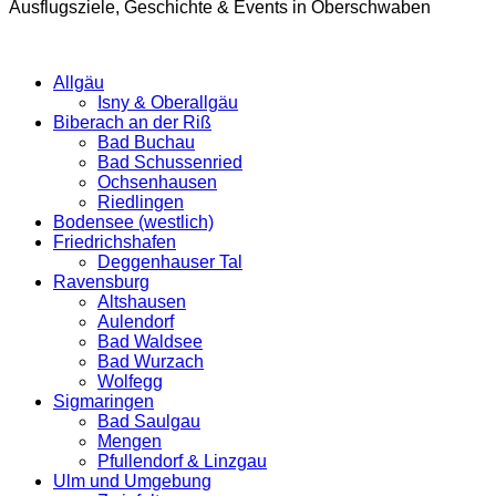
Ausflugsziele, Geschichte & Events in Oberschwaben
Allgäu
Isny & Oberallgäu
Biberach an der Riß
Bad Buchau
Bad Schussenried
Ochsenhausen
Riedlingen
Bodensee (westlich)
Friedrichshafen
Deggenhauser Tal
Ravensburg
Altshausen
Aulendorf
Bad Waldsee
Bad Wurzach
Wolfegg
Sigmaringen
Bad Saulgau
Mengen
Pfullendorf & Linzgau
Ulm und Umgebung