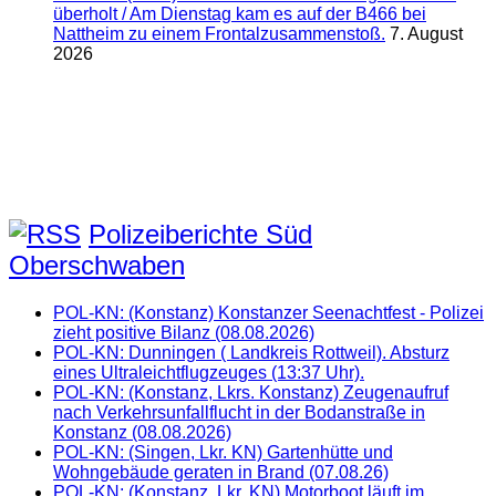
überholt / Am Dienstag kam es auf der B466 bei
Nattheim zu einem Frontalzusammenstoß.
7. August
2026
Polizeiberichte Süd
Oberschwaben
POL-KN: (Konstanz) Konstanzer Seenachtfest - Polizei
zieht positive Bilanz (08.08.2026)
POL-KN: Dunningen ( Landkreis Rottweil). Absturz
eines Ultraleichtflugzeuges (13:37 Uhr).
POL-KN: (Konstanz, Lkrs. Konstanz) Zeugenaufruf
nach Verkehrsunfallflucht in der Bodanstraße in
Konstanz (08.08.2026)
POL-KN: (Singen, Lkr. KN) Gartenhütte und
Wohngebäude geraten in Brand (07.08.26)
POL-KN: (Konstanz, Lkr. KN) Motorboot läuft im