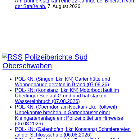
Am Donnerstag kam eine 22-Jährige bei Biberach von
der Straße ab.
7. August 2026
Polizeiberichte Süd
Oberschwaben
POL-KN: (Singen, Lkr. KN) Gartenhütte und
Wohngebäude geraten in Brand (07.08.26)
POL-KN: (Konstanz, Lkr. KN) Motorboot läuft im
Überlinger See auf Grund und hat starken
Wassereinbruch (07.08.2026)
POL-KN: (Oberndorf am Neckar / Lkr. Rottweil)
Unbekannte brechen in Gartenhäuser einer
Kleingartenanlage ein: Polizei bittet um Hinweise
(06.08.2026)
POL-KN: (Gaienhofen, Lkr. Konstanz) Schmierereien
an der Schlossschule (06.08.2026)