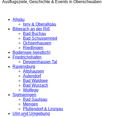
Ausflugsziele, Geschichte & Events in Oberschwaben
Allgäu
Isny & Oberallgäu
Biberach an der Riß
Bad Buchau
Bad Schussenried
Ochsenhausen
Riedlingen
Bodensee (westlich)
Friedrichshafen
Deggenhauser Tal
Ravensburg
Altshausen
Aulendorf
Bad Waldsee
Bad Wurzach
Wolfegg
Sigmaringen
Bad Saulgau
Mengen
Pfullendorf & Linzgau
Ulm und Umgebung