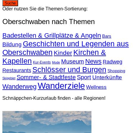
Oder nutzen Sie die Themen-Sortierung:
Oberschwaben nach Themen
Badestellen & Grillplätze & Angeln
Bars
Geschichten und Legenden aus
Bildung
Oberschwaben
Kirchen &
Kinder
Kapellen
News
Museum
Radweg
Kur-Events
Mode
Schlösser und Burgen
Restaurants
Shopping
Sommer- & Stadtfeste
Sport
Unterkünfte
Skigebiet
Wanderziele
Wanderweg
Wellness
Schnäppchen-Kurzurlaub finden - alle Regionen!