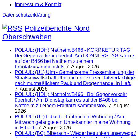
Impressum & Kontakt
Datenschutzerklärung
Polizeiberichte Nord
Oberschwaben
POL-UL: (HDH) Nattheim/B466 - KORRKETUR TAG
Bei Gegenverkehr überholt Am DONNERSTAG kam es
auf der B466 bei Nattheim zu einem
Frontalzusammenstoß.
7. August 2026
POL-UL: (UL) Ulm - Gemeinsame Pressemitteilung der
Staatsanwaltschaft Ulm und der Polizei: Tatverdächtige
nach mutmaßlichem Raub und Drogenhandel in Haft.
7. August 2026
POL-UL: (HDH) Nattheim/B466 - Bei Gegenverkehr
überholt / Am Dienstag kam es auf der B466 bei
Nattheim zu einem Frontalzusammenstoß.
7. August
2026
POL-UL: (UL) Erbach - Einbruch in Wohnung / Am
Mittwoch gelangte ein Unbekannter in eine Wohnung
in Erbach.
7. August 2026
POL-UL: (BC) Biberach - Wieder betrunken unterwegs /