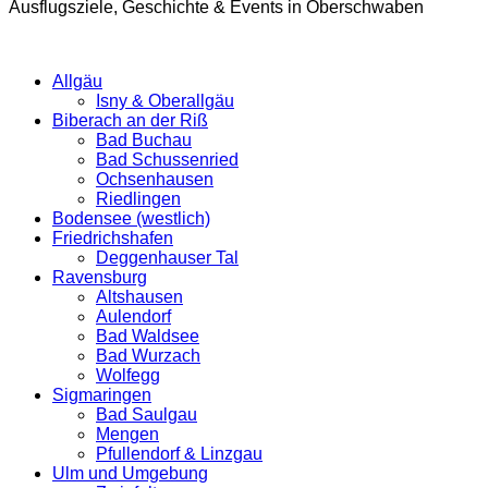
Ausflugsziele, Geschichte & Events in Oberschwaben
Allgäu
Isny & Oberallgäu
Biberach an der Riß
Bad Buchau
Bad Schussenried
Ochsenhausen
Riedlingen
Bodensee (westlich)
Friedrichshafen
Deggenhauser Tal
Ravensburg
Altshausen
Aulendorf
Bad Waldsee
Bad Wurzach
Wolfegg
Sigmaringen
Bad Saulgau
Mengen
Pfullendorf & Linzgau
Ulm und Umgebung